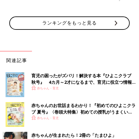
ランキングをもっと見る
関連記事
育児の困ったがズバリ！解決する本『ひよこクラブ
秋号』 4カ月～2才になるまで、育児に役立つ情報が
いっぱい！
赤ちゃん・育児
赤ちゃんのお世話まるわかり！『初めてのひよこクラ
ブ 夏号』〈巻頭大特集〉初めての授乳がうまくい
く！ おっぱい・ミルクの基本と夏のトラブル 解決テ
赤ちゃん・育児
ク
赤ちゃんが生まれたら！2冊の「たまひよ」