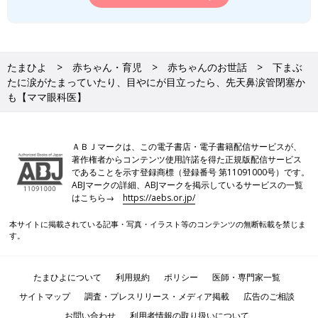
たまひよ
赤ちゃん・育児
赤ちゃんのお世話
下まぶ
たに涙がたまっていたり、目やにが目立ったら、先天鼻涙管閉塞か
も【ママ眼科医】
ＡＢＪマークは、この電子書店・電子書籍配信サービスが、
著作権者からコンテンツ使用許諾を得た正規版配信サービス
であることを示す登録商標（登録番号 第11091000号）です。
ABJマークの詳細、ABJマークを掲示しているサービスの一覧
はこちら→
https://aebs.or.jp/
本サイトに掲載されている記事・写真・イラスト等のコンテンツの無断転載を禁じま
す。
たまひよについて
利用規約
ポリシー
医師・専門家一覧
サイトマップ
調査・プレスリリース・メディア掲載
広告のご相談
お問い合わせ
利用者情報の取り扱いについて