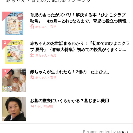
育児の困ったがズバリ！解決する本『ひよこクラブ
秋号』 4カ月～2才になるまで、育児に役立つ情報が
いっぱい！
赤ちゃん・育児
赤ちゃんのお世話まるわかり！『初めてのひよこクラ
ブ 夏号』〈巻頭大特集〉初めての授乳がうまくい
く！ おっぱい・ミルクの基本と夏のトラブル 解決テ
赤ちゃん・育児
ク
赤ちゃんが生まれたら！2冊の「たまひよ」
赤ちゃん・育児
お墓の撤去にいくらかかる？墓じまい費用
PR(くらしの話題)
Recommended by