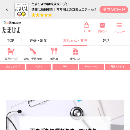
×
内祝い
SHOP
メニュー
TOP
妊娠・出産
赤ちゃん・育児
妊活
育児グッズ
病気・予防接種
離乳食
優待パス
ひよこクラブ
アプリ
SNS
キャンペーン
写真スタジオ