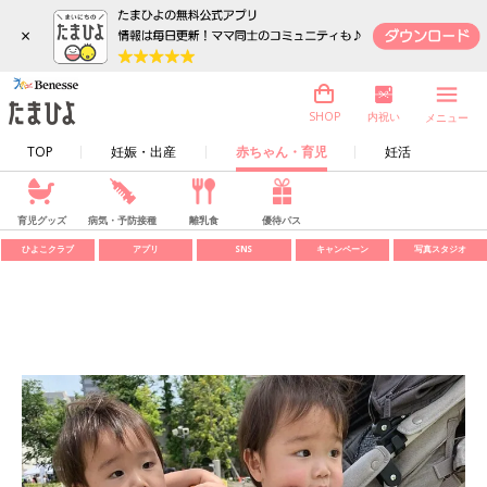
×
内祝い
SHOP
メニュー
TOP
妊娠・出産
赤ちゃん・育児
妊活
育児グッズ
病気・予防接種
離乳食
優待パス
ひよこクラブ
アプリ
SNS
キャンペーン
写真スタジオ