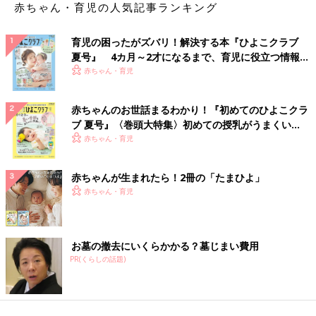
赤ちゃん・育児の人気記事ランキング
育児の困ったがズバリ！解決する本『ひよこクラブ
夏号』 4カ月～2才になるまで、育児に役立つ情報が
いっぱい！
赤ちゃん・育児
赤ちゃんのお世話まるわかり！『初めてのひよこクラ
ブ 夏号』〈巻頭大特集〉初めての授乳がうまくい
く！ おっぱい・ミルクの基本と夏のトラブル 解決テ
赤ちゃん・育児
ク
赤ちゃんが生まれたら！2冊の「たまひよ」
赤ちゃん・育児
お墓の撤去にいくらかかる？墓じまい費用
PR(くらしの話題)