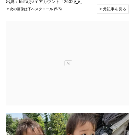
出典：Instagramアカウント「2602g_e」
▼
次の画像は下へスクロール (5/6)
▶
元記事を見る