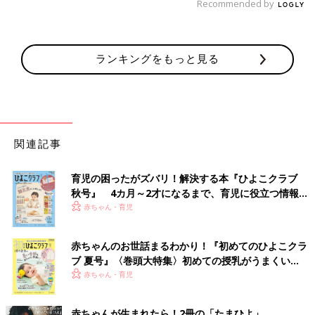
Recommended by
ランキングをもっと見る
関連記事
育児の困ったがズバリ！解決する本『ひよこクラブ
秋号』 4カ月～2才になるまで、育児に役立つ情報が
いっぱい！
赤ちゃん・育児
赤ちゃんのお世話まるわかり！『初めてのひよこクラ
ブ 夏号』〈巻頭大特集〉初めての授乳がうまくい
く！ おっぱい・ミルクの基本と夏のトラブル 解決テ
赤ちゃん・育児
ク
赤ちゃんが生まれたら！2冊の「たまひよ」