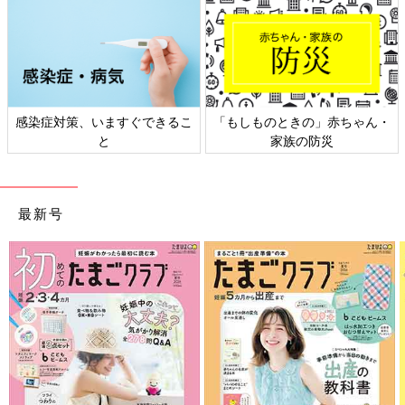
策、いますぐできるこ
「もしものときの」赤ちゃん・
日本外来小
と
家族の防災
最新号