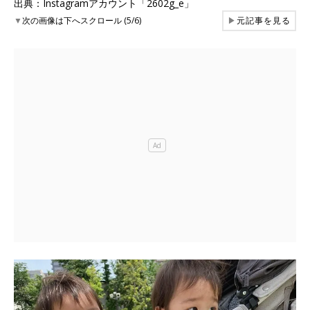
出典：Instagramアカウント「2602g_e」
▼
次の画像は下へスクロール (5/6)
▶
元記事を見る