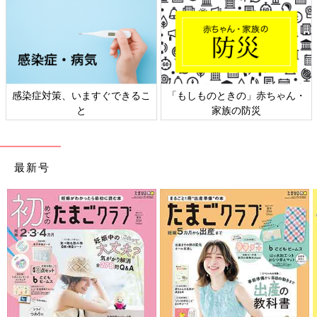
ときの」赤ちゃん・
日本外来小児科学会リーフレッ
六星占術 細
家族の防災
ト検討会
最新号