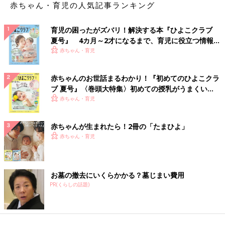
赤ちゃん・育児の人気記事ランキング
育児の困ったがズバリ！解決する本『ひよこクラブ
夏号』 4カ月～2才になるまで、育児に役立つ情報が
いっぱい！
赤ちゃん・育児
赤ちゃんのお世話まるわかり！『初めてのひよこクラ
ブ 夏号』〈巻頭大特集〉初めての授乳がうまくい
く！ おっぱい・ミルクの基本と夏のトラブル 解決テ
赤ちゃん・育児
ク
赤ちゃんが生まれたら！2冊の「たまひよ」
赤ちゃん・育児
お墓の撤去にいくらかかる？墓じまい費用
PR(くらしの話題)