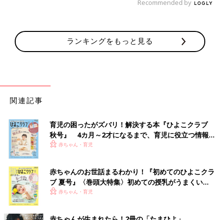
Recommended by
ランキングをもっと見る
関連記事
育児の困ったがズバリ！解決する本『ひよこクラブ
秋号』 4カ月～2才になるまで、育児に役立つ情報が
いっぱい！
赤ちゃん・育児
赤ちゃんのお世話まるわかり！『初めてのひよこクラ
ブ 夏号』〈巻頭大特集〉初めての授乳がうまくい
く！ おっぱい・ミルクの基本と夏のトラブル 解決テ
赤ちゃん・育児
ク
赤ちゃんが生まれたら！2冊の「たまひよ」