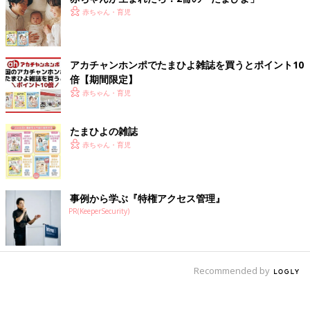
赤ちゃん・育児
アカチャンホンポでたまひよ雑誌を買うとポイント10
倍【期間限定】
赤ちゃん・育児
たまひよの雑誌
赤ちゃん・育児
事例から学ぶ『特権アクセス管理』
PR(KeeperSecurity)
Recommended by