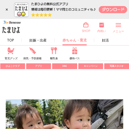
×
内祝い
SHOP
メニュー
TOP
妊娠・出産
赤ちゃん・育児
妊活
育児グッズ
病気・予防接種
離乳食
優待パス
ひよこクラブ
アプリ
SNS
キャンペーン
写真スタジオ