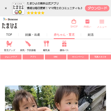
×
内祝い
SHOP
メニュー
TOP
妊娠・出産
赤ちゃん・育児
妊活
育児グッズ
病気・予防接種
離乳食
優待パス
ひよこクラブ
アプリ
SNS
キャンペーン
写真スタジオ