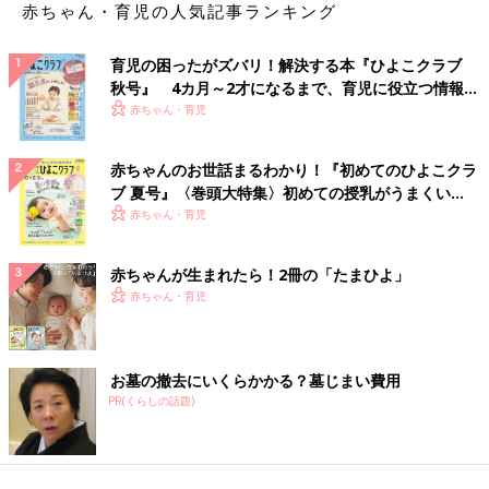
赤ちゃん・育児の人気記事ランキング
育児の困ったがズバリ！解決する本『ひよこクラブ
秋号』 4カ月～2才になるまで、育児に役立つ情報が
いっぱい！
赤ちゃん・育児
赤ちゃんのお世話まるわかり！『初めてのひよこクラ
ブ 夏号』〈巻頭大特集〉初めての授乳がうまくい
く！ おっぱい・ミルクの基本と夏のトラブル 解決テ
赤ちゃん・育児
ク
赤ちゃんが生まれたら！2冊の「たまひよ」
赤ちゃん・育児
お墓の撤去にいくらかかる？墓じまい費用
PR(くらしの話題)