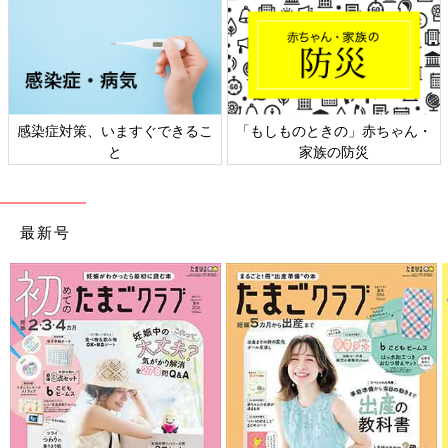
の」赤ちゃん・
日本外来小児科学会リーフレッ
六星占術 細木か
防災
ト検討会
相談
最新号