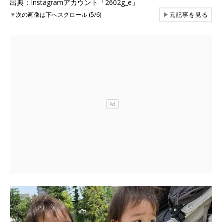
出典：Instagramアカウント「2602g_e」
▼
次の画像は下へスクロール (5/6)
▶
元記事を見る