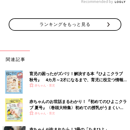
Recommended by
ランキングをもっと見る
関連記事
育児の困ったがズバリ！解決する本『ひよこクラブ
秋号』 4カ月～2才になるまで、育児に役立つ情報が
いっぱい！
赤ちゃん・育児
赤ちゃんのお世話まるわかり！『初めてのひよこクラ
ブ 夏号』〈巻頭大特集〉初めての授乳がうまくい
く！ おっぱい・ミルクの基本と夏のトラブル 解決テ
赤ちゃん・育児
ク
赤ちゃんが生まれたら！2冊の「たまひよ」