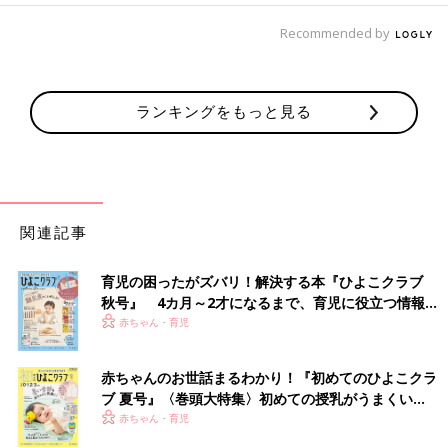
Recommended by
ランキングをもっと見る
関連記事
育児の困ったがズバリ！解決する本『ひよこクラブ
秋号』 4カ月～2才になるまで、育児に役立つ情報が
いっぱい！
赤ちゃん・育児
赤ちゃんのお世話まるわかり！『初めてのひよこクラ
ブ 夏号』〈巻頭大特集〉初めての授乳がうまくい
く！ おっぱい・ミルクの基本と夏のトラブル 解決テ
赤ちゃん・育児
ク