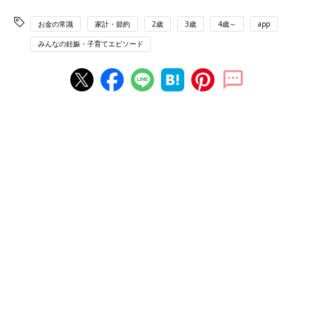
お金の常識
家計・節約
2歳
3歳
4歳～
app
みんなの妊娠・子育てエピソード