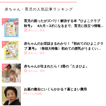
赤ちゃん・育児の人気記事ランキング
育児の困ったがズバリ！解決する本『ひよこクラブ
秋号』 4カ月～2才になるまで、育児に役立つ情報が
いっぱい！
赤ちゃん・育児
赤ちゃんのお世話まるわかり！『初めてのひよこクラ
ブ 夏号』〈巻頭大特集〉初めての授乳がうまくい
く！ おっぱい・ミルクの基本と夏のトラブル 解決テ
赤ちゃん・育児
ク
赤ちゃんが生まれたら！2冊の「たまひよ」
赤ちゃん・育児
お墓の撤去にいくらかかる？墓じまい費用
PR(くらしの話題)