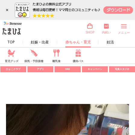
×
内祝い
SHOP
メニュー
TOP
妊娠・出産
赤ちゃん・育児
妊活
育児グッズ
病気・予防接種
離乳食
優待パス
ひよこクラブ
アプリ
SNS
キャンペーン
写真スタジオ