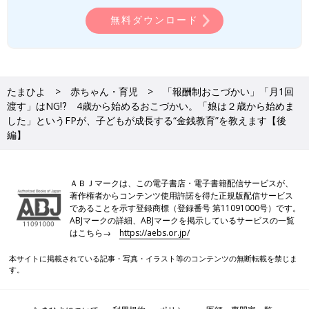
無料ダウンロード
たまひよ
赤ちゃん・育児
「報酬制おこづかい」「月1回
渡す」はNG⁉ 4歳から始めるおこづかい。「娘は２歳から始めま
した」というFPが、子どもが成長する“金銭教育”を教えます【後
編】
ＡＢＪマークは、この電子書店・電子書籍配信サービスが、
著作権者からコンテンツ使用許諾を得た正規版配信サービス
であることを示す登録商標（登録番号 第11091000号）です。
ABJマークの詳細、ABJマークを掲示しているサービスの一覧
はこちら→
https://aebs.or.jp/
本サイトに掲載されている記事・写真・イラスト等のコンテンツの無断転載を禁じま
す。