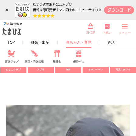
×
内祝い
SHOP
メニュー
TOP
妊娠・出産
赤ちゃん・育児
妊活
育児グッズ
病気・予防接種
離乳食
優待パス
ひよこクラブ
アプリ
SNS
キャンペーン
写真スタジオ