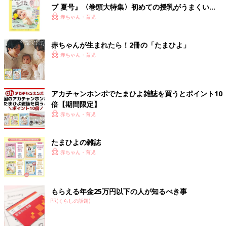
ブ 夏号』〈巻頭大特集〉初めての授乳がうまくい
く！ おっぱい・ミルクの基本と夏のトラブル 解決テ
赤ちゃん・育児
ク
赤ちゃんが生まれたら！2冊の「たまひよ」
赤ちゃん・育児
アカチャンホンポでたまひよ雑誌を買うとポイント10
倍【期間限定】
赤ちゃん・育児
たまひよの雑誌
赤ちゃん・育児
もらえる年金25万円以下の人が知るべき事
PR(くらしの話題)