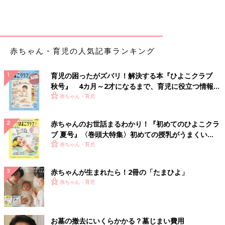
赤ちゃん・育児の人気記事ランキング
育児の困ったがズバリ！解決する本『ひよこクラブ
秋号』 4カ月～2才になるまで、育児に役立つ情報が
いっぱい！
赤ちゃん・育児
赤ちゃんのお世話まるわかり！『初めてのひよこクラ
ブ 夏号』〈巻頭大特集〉初めての授乳がうまくい
く！ おっぱい・ミルクの基本と夏のトラブル 解決テ
赤ちゃん・育児
ク
赤ちゃんが生まれたら！2冊の「たまひよ」
赤ちゃん・育児
お墓の撤去にいくらかかる？墓じまい費用