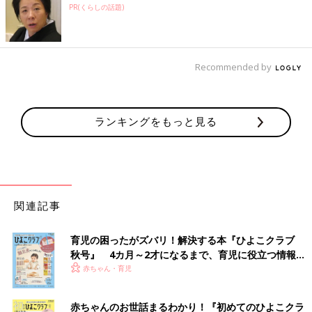
PR(くらしの話題)
Recommended by
ランキングをもっと見る
関連記事
育児の困ったがズバリ！解決する本『ひよこクラブ
秋号』 4カ月～2才になるまで、育児に役立つ情報が
いっぱい！
赤ちゃん・育児
赤ちゃんのお世話まるわかり！『初めてのひよこクラ