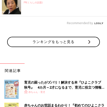
PR(くらしの話題)
Recommended by
ランキングをもっと見る
関連記事
育児の困ったがズバリ！解決する本『ひよこクラブ
秋号』 4カ月～2才になるまで、育児に役立つ情報が
いっぱい！
赤ちゃん・育児
赤ちゃんのお世話まるわかり！『初めてのひよこクラ