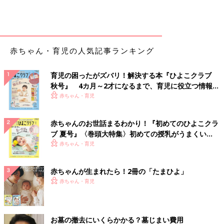
赤ちゃん・育児の人気記事ランキング
育児の困ったがズバリ！解決する本『ひよこクラブ
秋号』 4カ月～2才になるまで、育児に役立つ情報が
いっぱい！
赤ちゃん・育児
赤ちゃんのお世話まるわかり！『初めてのひよこクラ
ブ 夏号』〈巻頭大特集〉初めての授乳がうまくい
く！ おっぱい・ミルクの基本と夏のトラブル 解決テ
赤ちゃん・育児
ク
赤ちゃんが生まれたら！2冊の「たまひよ」
赤ちゃん・育児
お墓の撤去にいくらかかる？墓じまい費用