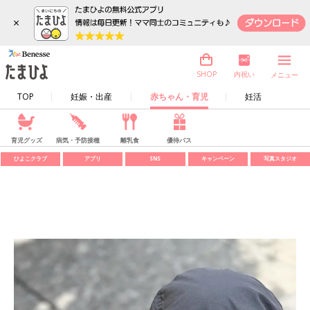
×
内祝い
SHOP
メニュー
TOP
妊娠・出産
赤ちゃん・育児
妊活
育児グッズ
病気・予防接種
離乳食
優待パス
ひよこクラブ
アプリ
SNS
キャンペーン
写真スタジオ