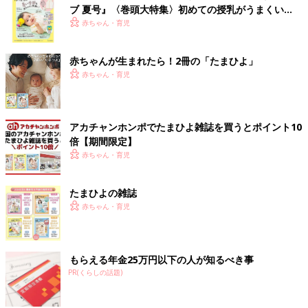
ブ 夏号』〈巻頭大特集〉初めての授乳がうまくい
く！ おっぱい・ミルクの基本と夏のトラブル 解決テ
赤ちゃん・育児
ク
赤ちゃんが生まれたら！2冊の「たまひよ」
赤ちゃん・育児
アカチャンホンポでたまひよ雑誌を買うとポイント10
倍【期間限定】
赤ちゃん・育児
たまひよの雑誌
赤ちゃん・育児
もらえる年金25万円以下の人が知るべき事
PR(くらしの話題)