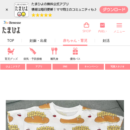
×
内祝い
SHOP
メニュー
TOP
妊娠・出産
赤ちゃん・育児
妊活
育児グッズ
病気・予防接種
離乳食
優待パス
ひよこクラブ
アプリ
SNS
キャンペーン
写真スタジオ