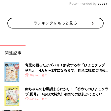
Recommended by
ランキングをもっと見る
関連記事
育児の困ったがズバリ！解決する本『ひよこクラブ
秋号』 4カ月～2才になるまで、育児に役立つ情報が
いっぱい！
赤ちゃん・育児
赤ちゃんのお世話まるわかり！『初めてのひよこクラ
ブ 夏号』〈巻頭大特集〉初めての授乳がうまくい
く！ おっぱい・ミルクの基本と夏のトラブル 解決テ
赤ちゃん・育児
ク