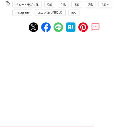
ベビー・子ども服
0歳
1歳
2歳
3歳
4歳～
Instagram
ユニクロ/UNIQLO
app