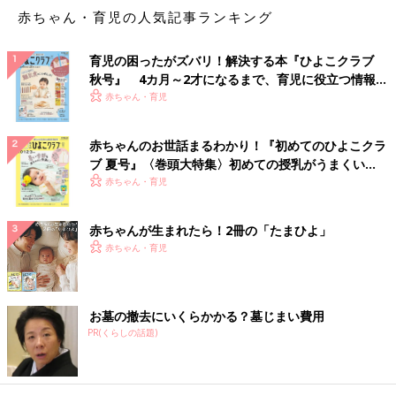
赤ちゃん・育児の人気記事ランキング
育児の困ったがズバリ！解決する本『ひよこクラブ
秋号』 4カ月～2才になるまで、育児に役立つ情報が
いっぱい！
赤ちゃん・育児
赤ちゃんのお世話まるわかり！『初めてのひよこクラ
ブ 夏号』〈巻頭大特集〉初めての授乳がうまくい
く！ おっぱい・ミルクの基本と夏のトラブル 解決テ
赤ちゃん・育児
ク
赤ちゃんが生まれたら！2冊の「たまひよ」
赤ちゃん・育児
お墓の撤去にいくらかかる？墓じまい費用
PR(くらしの話題)