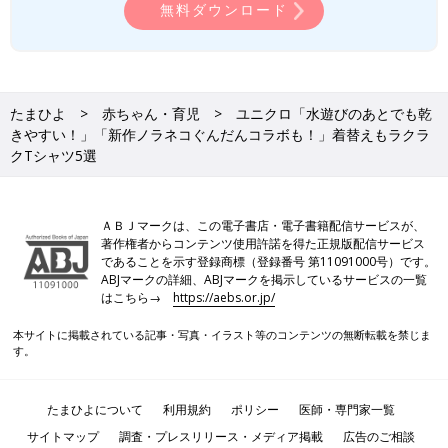
無料ダウンロード
たまひよ
赤ちゃん・育児
ユニクロ「水遊びのあとでも乾
きやすい！」「新作ノラネコぐんだんコラボも！」着替えもラクラ
クTシャツ5選
ＡＢＪマークは、この電子書店・電子書籍配信サービスが、
著作権者からコンテンツ使用許諾を得た正規版配信サービス
であることを示す登録商標（登録番号 第11091000号）です。
ABJマークの詳細、ABJマークを掲示しているサービスの一覧
はこちら→
https://aebs.or.jp/
本サイトに掲載されている記事・写真・イラスト等のコンテンツの無断転載を禁じま
す。
たまひよについて
利用規約
ポリシー
医師・専門家一覧
サイトマップ
調査・プレスリリース・メディア掲載
広告のご相談