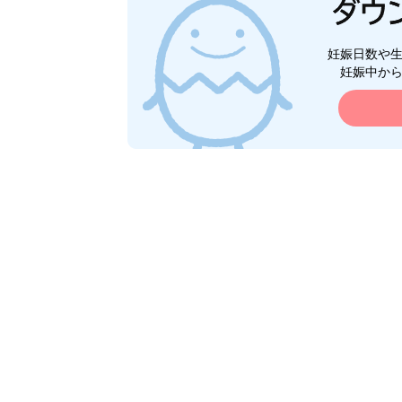
妊娠日数や
妊娠中か