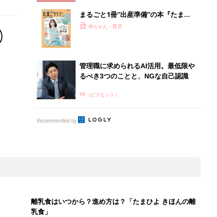
まるごと1冊“出産準備”の本『たまご
クラブ 夏号』〈スペシャル大特集〉
赤ちゃん・育児
夫婦で予習する 出産の教科書
管理職に求められるAI活用。最低限や
るべき3つのことと、NGな自己認識
PR（ビズヒント）
Recommended by
離乳食はいつから？進め方は？「たまひよ きほんの離
乳食」