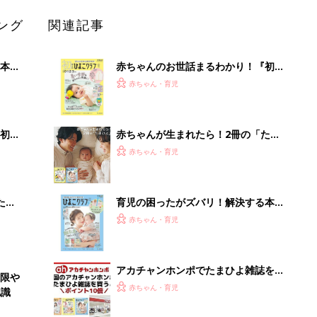
ング
関連記事
本
赤ちゃんのお世話まるわかり！『初め
2才
てのひよこクラブ 夏号』〈巻頭大特
赤ちゃん・育児
いっ
集〉初めての授乳がうまくいく！ お
っぱい・ミルクの基本と夏のトラブル
解決テク
初め
赤ちゃんが生まれたら！2冊の「たま
大特
ひよ」
赤ちゃん・育児
 お
ブル
たま
育児の困ったがズバリ！解決する本
『ひよこクラブ 秋号』 4カ月～2才
赤ちゃん・育児
になるまで、育児に役立つ情報がいっ
ぱい！
アカチャンホンポでたまひよ雑誌を買
低限や
うとポイント10倍【期間限定】
赤ちゃん・育児
認識