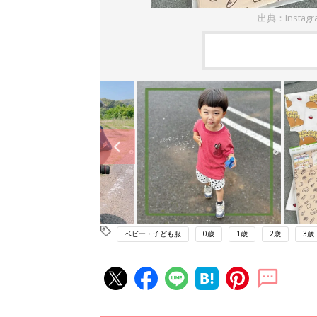
出典：Instag
ベビー・子ども服
0歳
1歳
2歳
3歳