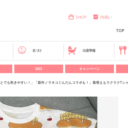
SHOP
内祝い
TOP
き
名づけ
出産準備
SNS
キャンペーン
とでも乾きやすい！」「新作ノラネコぐんだんコラボも！」着替えもラクラクTシャ