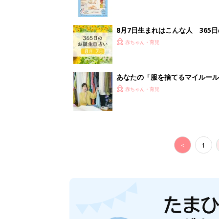
8月7日生まれはこんな人 365
赤ちゃん・育児
あなたの「服を捨てるマイルー
スタイリストが喝！
赤ちゃん・育児
<
1