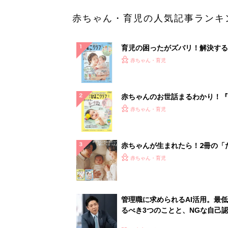
赤ちゃん・育児の人気記事ランキ
育児の困ったがズバリ！解決する
『ひよこクラブ 夏号』 4カ月～
赤ちゃん・育児
になるまで、育児に役立つ情報が
ぱい！
赤ちゃんのお世話まるわかり！『
てのひよこクラブ 夏号』〈巻頭
赤ちゃん・育児
集〉初めての授乳がうまくいく！
っぱい・ミルクの基本と夏のトラ
解決テク
赤ちゃんが生まれたら！2冊の「
ひよ」
赤ちゃん・育児
管理職に求められるAI活用。最
るべき3つのことと、NGな自己