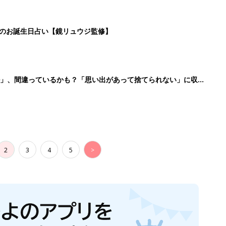
日のお誕生日占い【鏡リュウジ監修】
ル」、間違っているかも？「思い出があって捨てられない」に収納
2
3
4
5
>