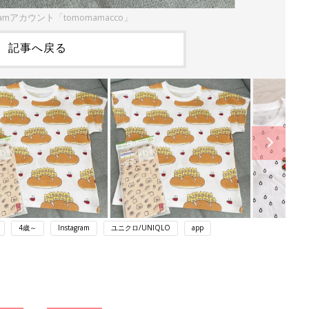
ramアカウント「tomomamacco」
記事へ戻る
4歳～
Instagram
ユニクロ/UNIQLO
app