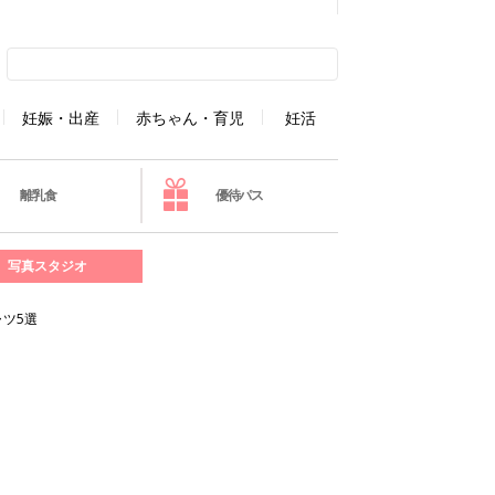
妊娠・出産
赤ちゃん・育児
妊活
離乳食
優待パス
写真スタジオ
ツ5選