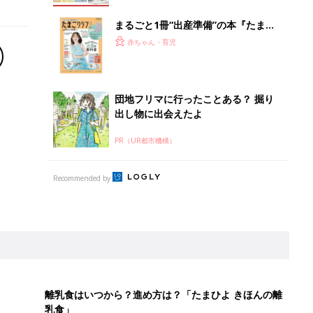
まるごと1冊“出産準備”の本『たまご
クラブ 夏号』〈スペシャル大特集〉
赤ちゃん・育児
夫婦で予習する 出産の教科書
団地フリマに行ったことある？ 掘り
出し物に出会えたよ
PR（UR都市機構）
Recommended by
離乳食はいつから？進め方は？「たまひよ きほんの離
乳食」