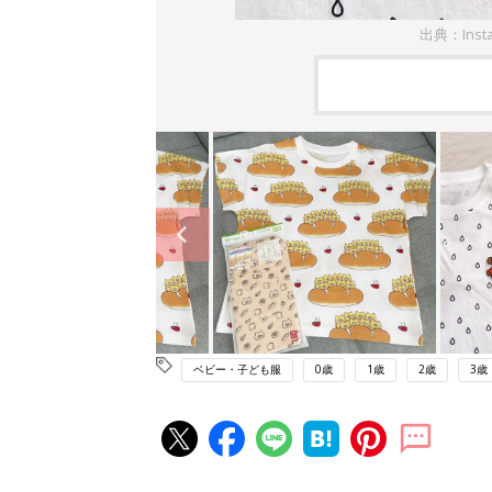
出典：Inst
ベビー・子ども服
0歳
1歳
2歳
3歳