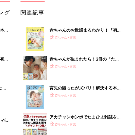
ング
関連記事
本
赤ちゃんのお世話まるわかり！『初め
2才
てのひよこクラブ 夏号』〈巻頭大特
赤ちゃん・育児
いっ
集〉初めての授乳がうまくいく！ お
っぱい・ミルクの基本と夏のトラブル
解決テク
初め
赤ちゃんが生まれたら！2冊の「たま
大特
ひよ」
赤ちゃん・育児
 お
ブル
たま
育児の困ったがズバリ！解決する本
『ひよこクラブ 秋号』 4カ月～2才
赤ちゃん・育児
になるまで、育児に役立つ情報がいっ
ぱい！
アカチャンホンポでたまひよ雑誌を買
マに
うとポイント10倍【期間限定】
赤ちゃん・育児