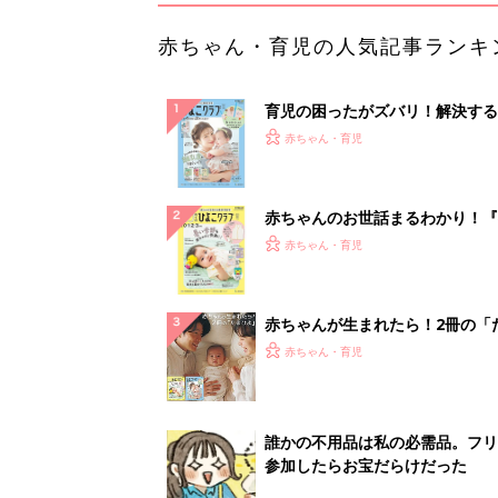
赤ちゃん・育児の人気記事ランキ
育児の困ったがズバリ！解決する
『ひよこクラブ 夏号』 4カ月～
赤ちゃん・育児
になるまで、育児に役立つ情報が
ぱい！
赤ちゃんのお世話まるわかり！『
てのひよこクラブ 夏号』〈巻頭
赤ちゃん・育児
集〉初めての授乳がうまくいく！
っぱい・ミルクの基本と夏のトラ
解決テク
赤ちゃんが生まれたら！2冊の「
ひよ」
赤ちゃん・育児
誰かの不用品は私の必需品。フリ
参加したらお宝だらけだった