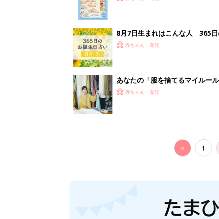
8月7日生まれはこんな人 365
赤ちゃん・育児
あなたの「服を捨てるマイルー
スタイリストが喝！
赤ちゃん・育児
<
1