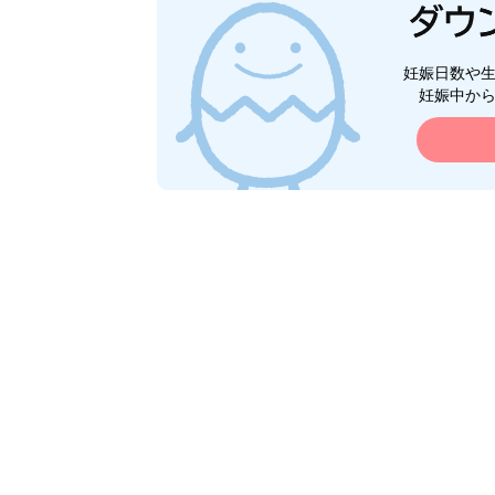
妊娠日数や
妊娠中か