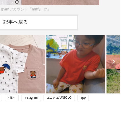
agramアカウント「miffy__cr」
記事へ戻る
4歳～
Instagram
ユニクロ/UNIQLO
app