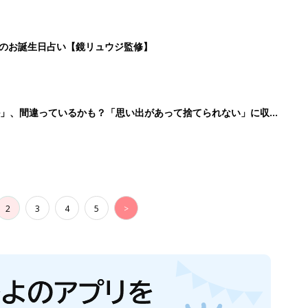
日のお誕生日占い【鏡リュウジ監修】
ル」、間違っているかも？「思い出があって捨てられない」に収納
2
3
4
5
>