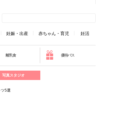
妊娠・出産
赤ちゃん・育児
妊活
離乳食
優待パス
写真スタジオ
ツ5選