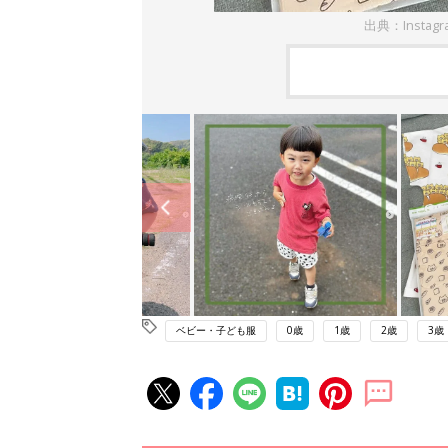
出典：Instag
ベビー・子ども服
0歳
1歳
2歳
3歳