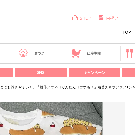
SHOP
内祝い
TOP
き
名づけ
出産準備
SNS
キャンペーン
とでも乾きやすい！」「新作ノラネコぐんだんコラボも！」着替えもラクラクTシャ