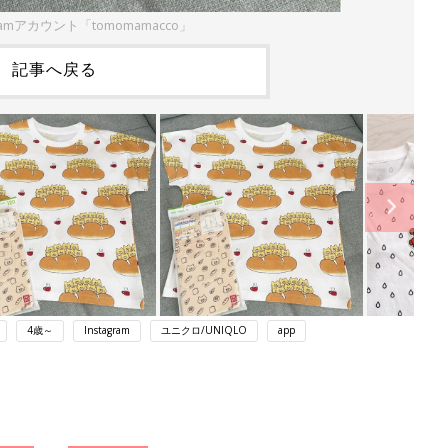
ramアカウント「tomomamacco」
記事へ戻る
4歳～
Instagram
ユニクロ/UNIQLO
app