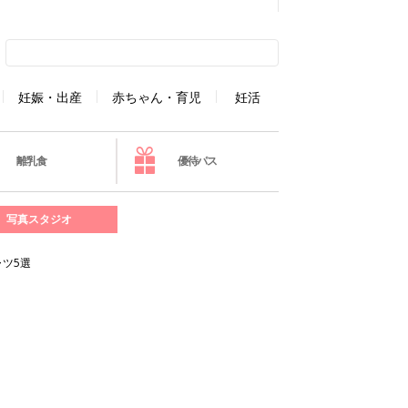
妊娠・出産
赤ちゃん・育児
妊活
離乳食
優待パス
写真スタジオ
ツ5選