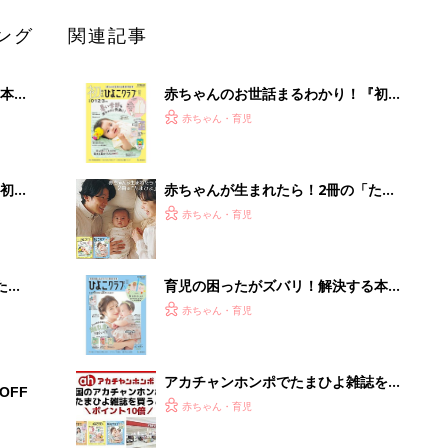
ング
関連記事
本
赤ちゃんのお世話まるわかり！『初め
2才
てのひよこクラブ 夏号』〈巻頭大特
赤ちゃん・育児
いっ
集〉初めての授乳がうまくいく！ お
っぱい・ミルクの基本と夏のトラブル
解決テク
初め
赤ちゃんが生まれたら！2冊の「たま
大特
ひよ」
赤ちゃん・育児
 お
ブル
たま
育児の困ったがズバリ！解決する本
『ひよこクラブ 秋号』 4カ月～2才
赤ちゃん・育児
になるまで、育児に役立つ情報がいっ
ぱい！
アカチャンホンポでたまひよ雑誌を買
OFF
うとポイント10倍【期間限定】
赤ちゃん・育児