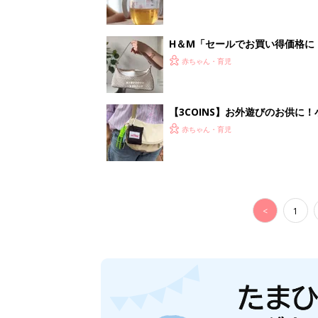
H＆М「セールでお買い得価格に
赤ちゃん・育児
【3COINS】お外遊びのお供
ート」
赤ちゃん・育児
<
1