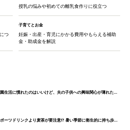
授乳の悩みや初めての離乳食作りに役立つ
子育てとお金
につ
妊娠・出産・育児にかかる費用やもらえる補助
金・助成金を解説
育園生活に慣れたのはいいけど、夫の子供への興味関心が薄れた気
91』
ポーツドリンクより麦茶が要注意!? 暑い季節に衛生的に持ち歩
】