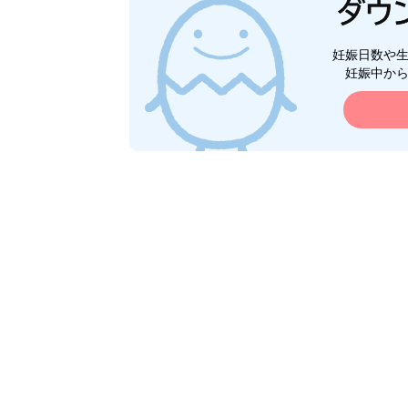
妊娠日数や
妊娠中か