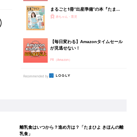
まるごと1冊“出産準備”の本『たまご
クラブ 夏号』〈スペシャル大特集〉
赤ちゃん・育児
夫婦で予習する 出産の教科書
【毎日変わる】Amazonタイムセール
が見逃せない！
PR（Amazon）
Recommended by
離乳食はいつから？進め方は？「たまひよ きほんの離
乳食」