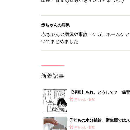
赤ちゃんの病気
赤ちゃんの病気や事故・ケガ、ホームケア
いてまとめました
新着記事
【漫画】あれ、どうして？ 保
がする……！『ふうふう子育て ＃
赤ちゃん・育児
子どもの水分補給。衛生面ではス
く3つのコツとは？【専門家監修
赤ちゃん・育児