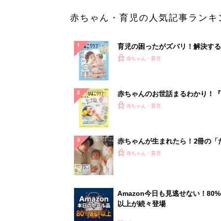
赤ちゃん・育児の人気記事ランキ
育児の困ったがズバリ！解決する
『ひよこクラブ 夏号』 4カ月～
赤ちゃん・育児
になるまで、育児に役立つ情報が
ぱい！
赤ちゃんのお世話まるわかり！『
てのひよこクラブ 夏号』〈巻頭
赤ちゃん・育児
集〉初めての授乳がうまくいく！
っぱい・ミルクの基本と夏のトラ
解決テク
赤ちゃんが生まれたら！2冊の「
ひよ」
赤ちゃん・育児
Amazon今日も見逃せない！80%
以上が続々登場