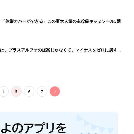
」「体形カバーができる」この夏大人気の主役級キャミソール5選
のは、プラスアルファの提案じゃなくて、マイナスをゼロに戻す手
4
5
6
7
>