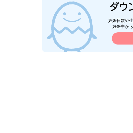
妊娠日数や
妊娠中か