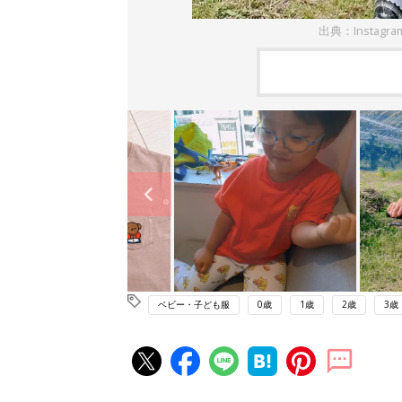
出典：Instagr
ベビー・子ども服
0歳
1歳
2歳
3歳