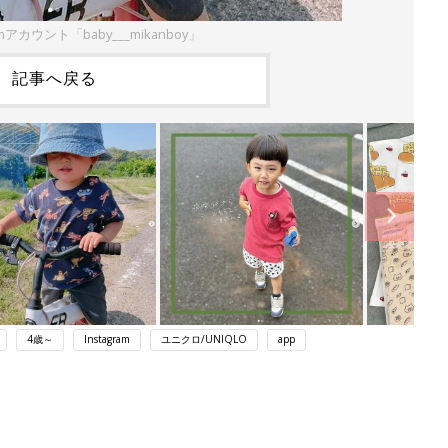
amアカウント「baby___mikanboy」
記事へ戻る
4歳～
Instagram
ユニクロ/UNIQLO
app