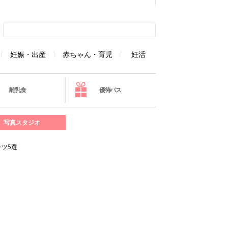
妊娠・出産
赤ちゃん・育児
妊活
離乳食
優待パス
写真スタジオ
ツ5選