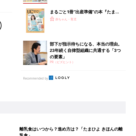
まるごと1冊“出産準備”の本『たまご
クラブ 夏号』〈スペシャル大特集〉
赤ちゃん・育児
夫婦で予習する 出産の教科書
部下が指示待ちになる、本当の理由。
23年続く自律型組織に共通する「3つ
の要素」
PR（ビズヒント）
Recommended by
離乳食はいつから？進め方は？「たまひよ きほんの離
乳食」