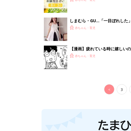
しまむら・GU…「一目ぼれした
赤ちゃん・育児
【漫画】疲れている時に嬉しい
助け『ふうふう子育て ＃90』
赤ちゃん・育児
<
3