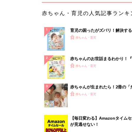
赤ちゃん・育児の人気記事ランキ
育児の困ったがズバリ！解決する
『ひよこクラブ 夏号』 4カ月～
赤ちゃん・育児
になるまで、育児に役立つ情報が
ぱい！
赤ちゃんのお世話まるわかり！『
てのひよこクラブ 夏号』〈巻頭
赤ちゃん・育児
集〉初めての授乳がうまくいく！
っぱい・ミルクの基本と夏のトラ
解決テク
赤ちゃんが生まれたら！2冊の「
ひよ」
赤ちゃん・育児
【毎日変わる】Amazonタイム
が見逃せない！