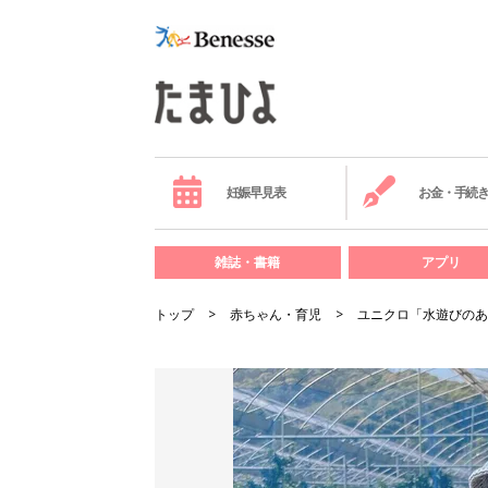
妊娠早見表
お金・手続
雑誌・書籍
アプリ
トップ
赤ちゃん・育児
ユニクロ「水遊びのあ