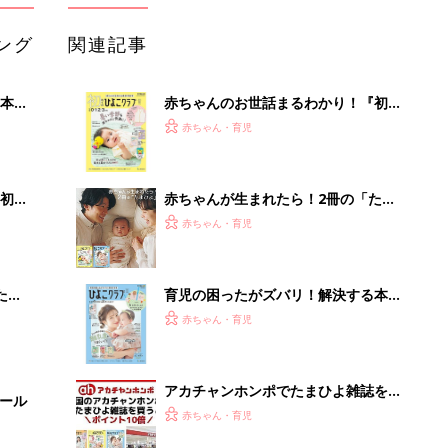
ング
関連記事
本
赤ちゃんのお世話まるわかり！『初め
2才
てのひよこクラブ 夏号』〈巻頭大特
赤ちゃん・育児
いっ
集〉初めての授乳がうまくいく！ お
っぱい・ミルクの基本と夏のトラブル
解決テク
初め
赤ちゃんが生まれたら！2冊の「たま
大特
ひよ」
赤ちゃん・育児
 お
ブル
たま
育児の困ったがズバリ！解決する本
『ひよこクラブ 夏号』 4カ月～2才
赤ちゃん・育児
になるまで、育児に役立つ情報がいっ
ぱい！
アカチャンホンポでたまひよ雑誌を買
セール
うとポイント10倍【期間限定】
赤ちゃん・育児