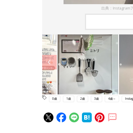
出典：Instagramア
0歳
1歳
2歳
3歳
4歳～
Insta