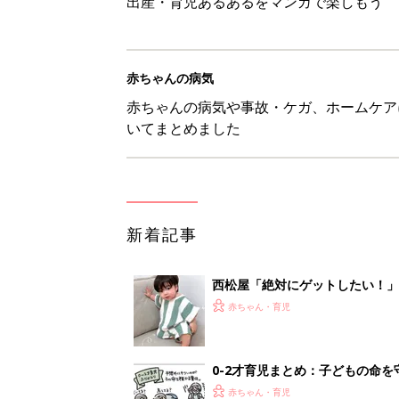
出産・育児あるあるをマンガで楽しもう
赤ちゃんの病気
赤ちゃんの病気や事故・ケガ、ホームケア
いてまとめました
新着記事
西松屋「絶対にゲットしたい！
ズりアイテム5選
赤ちゃん・育児
0-2才育児まとめ：子どもの命を守る、C
赤ちゃん・育児