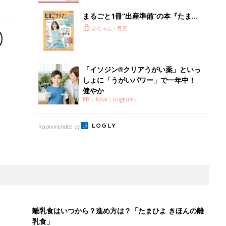
まるごと1冊“出産準備”の本『たまご
クラブ 夏号』〈スペシャル大特集〉
赤ちゃん・育児
夫婦で予習する 出産の教科書
「イソジン®クリアうがい薬」といっ
しょに「うがいパワー」で一年中！
健やか
PR（iNova｜Hugkum）
Recommended by
離乳食はいつから？進め方は？「たまひよ きほんの離
乳食」