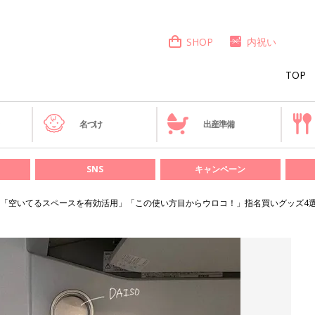
SHOP
内祝い
TOP
き
名づけ
出産準備
SNS
キャンペーン
「空いてるスペースを有効活用」「この使い方目からウロコ！」指名買いグッズ4