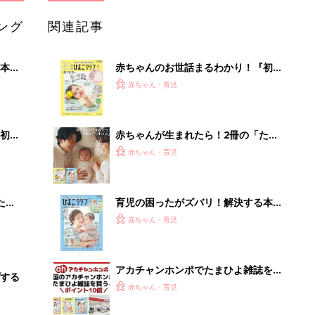
ング
関連記事
本
赤ちゃんのお世話まるわかり！『初め
2才
てのひよこクラブ 夏号』〈巻頭大特
赤ちゃん・育児
いっ
集〉初めての授乳がうまくいく！ お
っぱい・ミルクの基本と夏のトラブル
解決テク
初め
赤ちゃんが生まれたら！2冊の「たま
大特
ひよ」
赤ちゃん・育児
 お
ブル
たま
育児の困ったがズバリ！解決する本
『ひよこクラブ 夏号』 4カ月～2才
赤ちゃん・育児
になるまで、育児に役立つ情報がいっ
ぱい！
アカチャンホンポでたまひよ雑誌を買
する
うとポイント10倍【期間限定】
赤ちゃん・育児