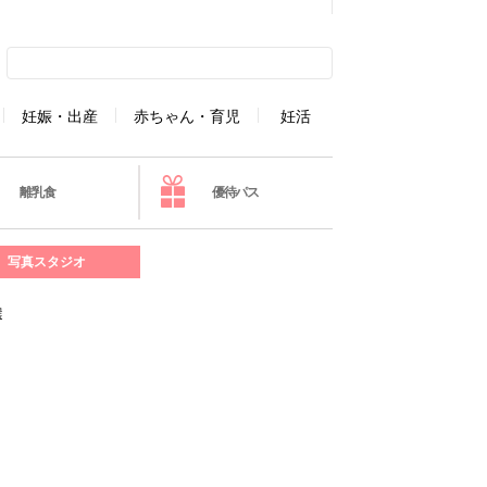
妊娠・出産
赤ちゃん・育児
妊活
離乳食
優待パス
写真スタジオ
選