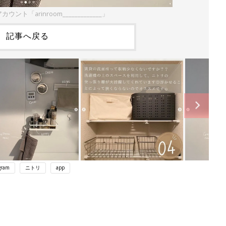
カウント「arinroom_____________」
記事へ戻る
gram
ニトリ
app