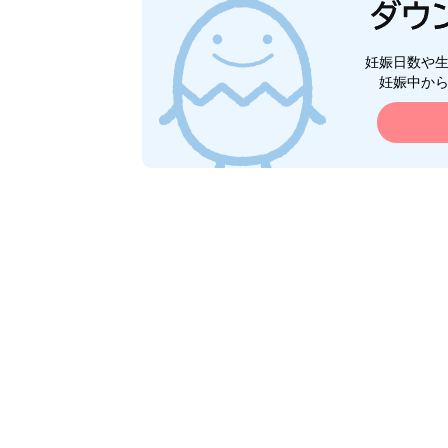
妊娠日数や
妊娠中か