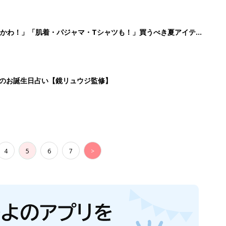
かわ！」「肌着・パジャマ・Tシャツも！」買うべき夏アイテム
日のお誕生日占い【鏡リュウジ監修】
4
5
6
7
>