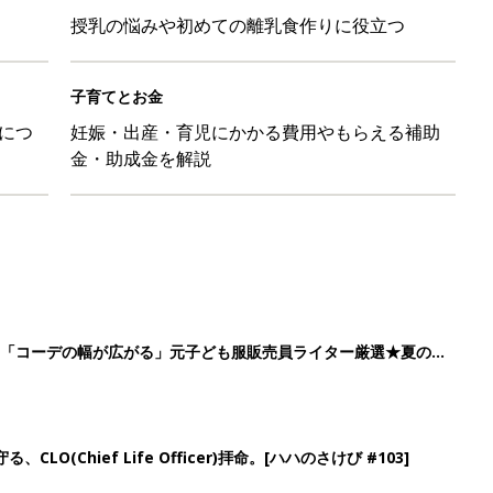
授乳の悩みや初めての離乳食作りに役立つ
子育てとお金
につ
妊娠・出産・育児にかかる費用やもらえる補助
金・助成金を解説
」「コーデの幅が広がる」元子ども服販売員ライター厳選★夏のバ
LO(Chief Life Officer)拝命。[ハハのさけび #103]