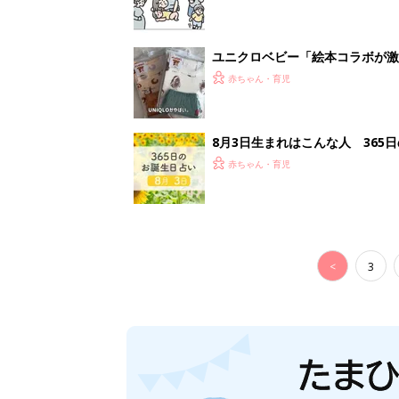
ユニクロベビー「絵本コラボが激
5選
赤ちゃん・育児
8月3日生まれはこんな人 365
赤ちゃん・育児
<
3