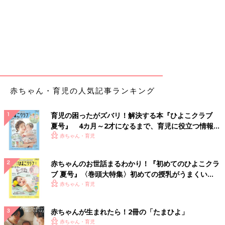
赤ちゃん・育児の人気記事ランキング
育児の困ったがズバリ！解決する本『ひよこクラブ
夏号』 4カ月～2才になるまで、育児に役立つ情報が
いっぱい！
赤ちゃん・育児
赤ちゃんのお世話まるわかり！『初めてのひよこクラ
ブ 夏号』〈巻頭大特集〉初めての授乳がうまくい
く！ おっぱい・ミルクの基本と夏のトラブル 解決テ
赤ちゃん・育児
ク
赤ちゃんが生まれたら！2冊の「たまひよ」
赤ちゃん・育児