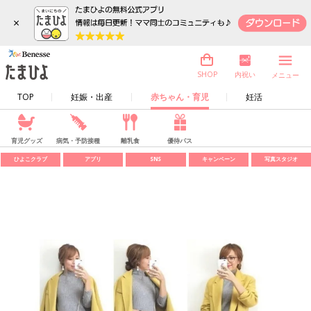
×
内祝い
SHOP
メニュー
TOP
妊娠・出産
赤ちゃん・育児
妊活
育児グッズ
病気・予防接種
離乳食
優待パス
ひよこクラブ
アプリ
SNS
キャンペーン
写真スタジオ