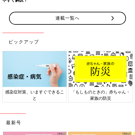
連載一覧へ
ピックアップ
策、いますぐできるこ
「もしものときの」赤ちゃん・
日本外来小
と
家族の防災
最新号