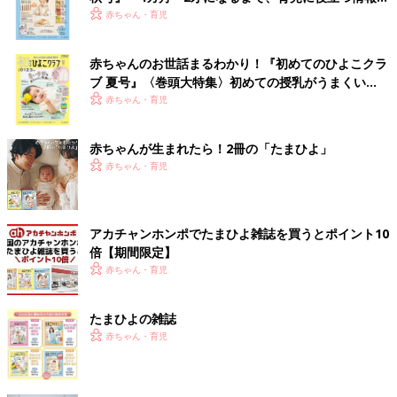
いっぱい！
赤ちゃん・育児
赤ちゃんのお世話まるわかり！『初めてのひよこクラ
ブ 夏号』〈巻頭大特集〉初めての授乳がうまくい
く！ おっぱい・ミルクの基本と夏のトラブル 解決テ
赤ちゃん・育児
ク
赤ちゃんが生まれたら！2冊の「たまひよ」
赤ちゃん・育児
アカチャンホンポでたまひよ雑誌を買うとポイント10
倍【期間限定】
赤ちゃん・育児
たまひよの雑誌
赤ちゃん・育児