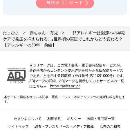
無料ダウンロード
たまひよ
赤ちゃん・育児
「卵アレルギーは湿疹への早期
ケアで発症を抑えられる」｡世界初の実証でこれからどう変わる？
【アレルギーの30年・前編】
ＡＢＪマークは、この電子書店・電子書籍配信サービスが、
著作権者からコンテンツ使用許諾を得た正規版配信サービス
であることを示す登録商標（登録番号 第11091000号）です。
ABJマークの詳細、ABJマークを掲示しているサービスの一覧
はこちら→
https://aebs.or.jp/
本サイトに掲載されている記事・写真・イラスト等のコンテンツの無断転載を禁じま
す。
たまひよについて
利用規約
ポリシー
医師・専門家一覧
サイトマップ
調査・プレスリリース・メディア掲載
広告のご相談