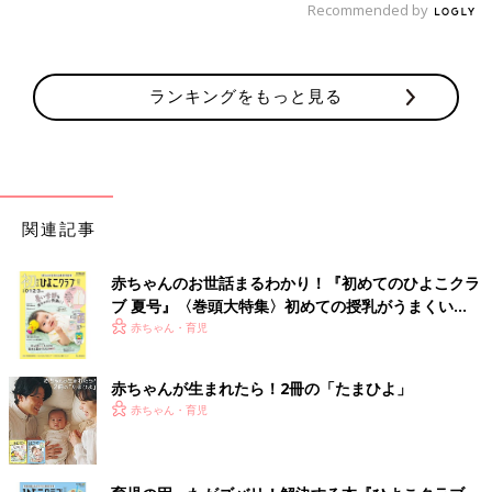
Recommended by
ランキングをもっと見る
関連記事
赤ちゃんのお世話まるわかり！『初めてのひよこクラ
ブ 夏号』〈巻頭大特集〉初めての授乳がうまくい
く！ おっぱい・ミルクの基本と夏のトラブル 解決テ
赤ちゃん・育児
ク
赤ちゃんが生まれたら！2冊の「たまひよ」
赤ちゃん・育児