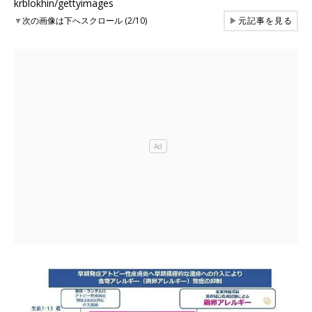
krblokhin/gettyimages
▼
次の画像は下へスクロール (2/10)
▶
元記事を見る