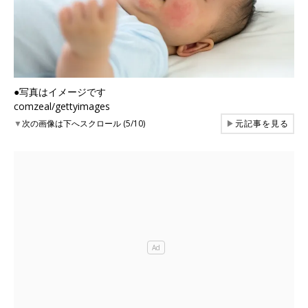
●写真はイメージです
comzeal/gettyimages
▼
次の画像は下へスクロール (5/10)
▶
元記事を見る