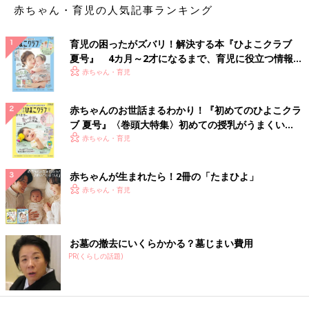
赤ちゃん・育児の人気記事ランキング
育児の困ったがズバリ！解決する本『ひよこクラブ
夏号』 4カ月～2才になるまで、育児に役立つ情報が
いっぱい！
赤ちゃん・育児
赤ちゃんのお世話まるわかり！『初めてのひよこクラ
ブ 夏号』〈巻頭大特集〉初めての授乳がうまくい
く！ おっぱい・ミルクの基本と夏のトラブル 解決テ
赤ちゃん・育児
ク
赤ちゃんが生まれたら！2冊の「たまひよ」
赤ちゃん・育児
お墓の撤去にいくらかかる？墓じまい費用
PR(くらしの話題)