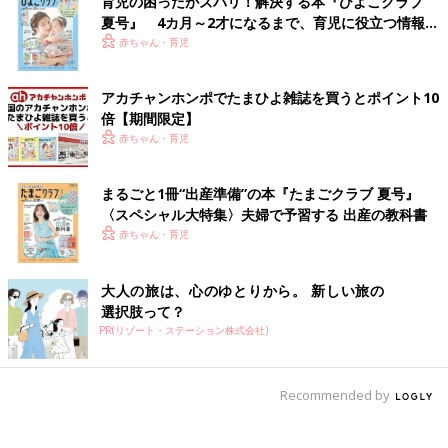
育児の困ったがズバリ！解決する本『ひよこクラブ
夏号』 4カ月～2才になるまで、育児に役立つ情報が
いっぱい！
赤ちゃん・育児
アカチャンホンポでたまひよ雑誌を買うとポイント10
倍【期間限定】
赤ちゃん・育児
まるごと1冊“出産準備”の本『たまごクラブ 夏号』
〈スペシャル大特集〉夫婦で予習する 出産の教科書
赤ちゃん・育児
大人の旅は、心のゆとりから。 新しい旅の
選択肢って？
PR(リゾート・ステーション株式会社)
Recommended by