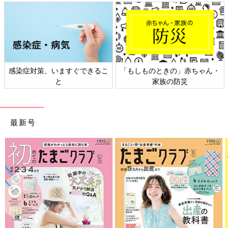
しものときの」赤ちゃん・
日本外来小児科学会リーフレッ
六星占
家族の防災
ト検討会
最新号