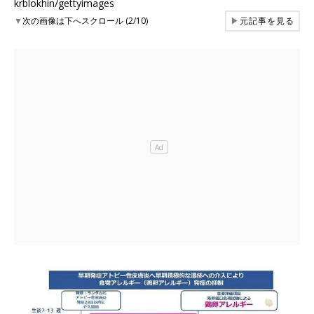
krblokhin/gettyimages
▼
次の画像は下へスクロール (2/10)
▶
元記事を見る