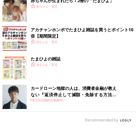
赤ちゃんが生まれたら！2冊の「たまひよ」
赤ちゃん・育児
アカチャンホンポでたまひよ雑誌を買うとポイント10
倍【期間限定】
赤ちゃん・育児
たまひよの雑誌
赤ちゃん・育児
カードローン地獄の人は、消費者金融が教え
ない『返済停止して減額・免除する方法』
PR(渋谷法務総合事務所)
で...
Recommended by