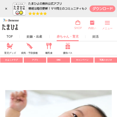
×
内祝い
SHOP
メニュー
TOP
妊娠・出産
赤ちゃん・育児
妊活
育児グッズ
病気・予防接種
離乳食
優待パス
ひよこクラブ
アプリ
SNS
キャンペーン
写真スタジオ