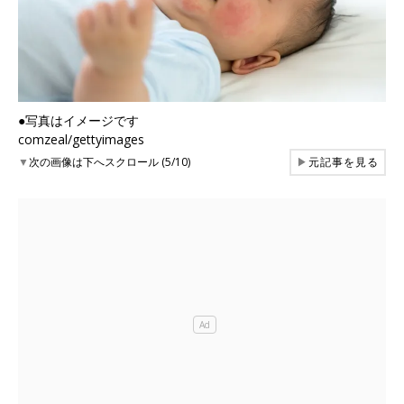
●写真はイメージです
comzeal/gettyimages
▼
次の画像は下へスクロール (5/10)
▶
元記事を見る