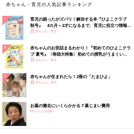
赤ちゃん・育児の人気記事ランキング
育児の困ったがズバリ！解決する本『ひよこクラブ
秋号』 4カ月～2才になるまで、育児に役立つ情報が
いっぱい！
赤ちゃん・育児
赤ちゃんのお世話まるわかり！『初めてのひよこクラ
ブ 夏号』〈巻頭大特集〉初めての授乳がうまくい
く！ おっぱい・ミルクの基本と夏のトラブル 解決テ
赤ちゃん・育児
ク
赤ちゃんが生まれたら！2冊の「たまひよ」
赤ちゃん・育児
お墓の撤去にいくらかかる？墓じまい費用
PR(くらしの話題)