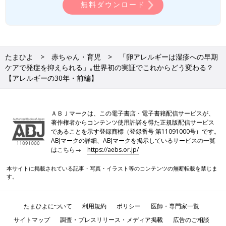
無料ダウンロード
たまひよ
赤ちゃん・育児
「卵アレルギーは湿疹への早期
ケアで発症を抑えられる」｡世界初の実証でこれからどう変わる？
【アレルギーの30年・前編】
ＡＢＪマークは、この電子書店・電子書籍配信サービスが、
著作権者からコンテンツ使用許諾を得た正規版配信サービス
であることを示す登録商標（登録番号 第11091000号）です。
ABJマークの詳細、ABJマークを掲示しているサービスの一覧
はこちら→
https://aebs.or.jp/
本サイトに掲載されている記事・写真・イラスト等のコンテンツの無断転載を禁じま
す。
たまひよについて
利用規約
ポリシー
医師・専門家一覧
サイトマップ
調査・プレスリリース・メディア掲載
広告のご相談