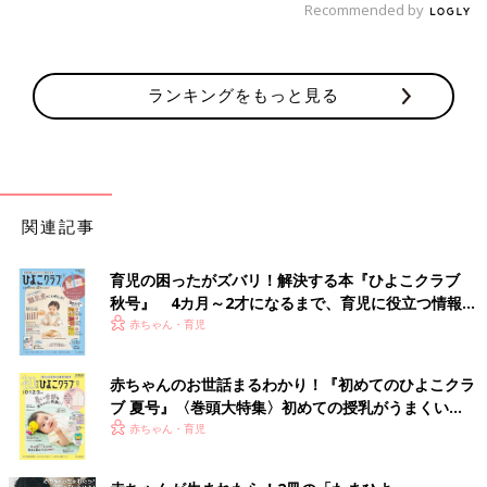
Recommended by
ランキングをもっと見る
関連記事
育児の困ったがズバリ！解決する本『ひよこクラブ
秋号』 4カ月～2才になるまで、育児に役立つ情報が
いっぱい！
赤ちゃん・育児
赤ちゃんのお世話まるわかり！『初めてのひよこクラ
ブ 夏号』〈巻頭大特集〉初めての授乳がうまくい
く！ おっぱい・ミルクの基本と夏のトラブル 解決テ
赤ちゃん・育児
ク