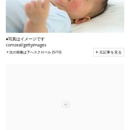
●写真はイメージです
comzeal/gettyimages
▼
次の画像は下へスクロール (5/10)
▶
元記事を見る