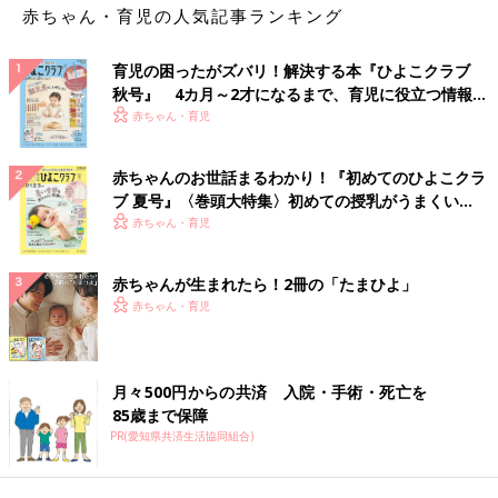
赤ちゃん・育児の人気記事ランキング
育児の困ったがズバリ！解決する本『ひよこクラブ
秋号』 4カ月～2才になるまで、育児に役立つ情報が
いっぱい！
赤ちゃん・育児
赤ちゃんのお世話まるわかり！『初めてのひよこクラ
ブ 夏号』〈巻頭大特集〉初めての授乳がうまくい
く！ おっぱい・ミルクの基本と夏のトラブル 解決テ
赤ちゃん・育児
ク
赤ちゃんが生まれたら！2冊の「たまひよ」
赤ちゃん・育児
月々500円からの共済 入院・手術・死亡を
85歳まで保障
PR(愛知県共済生活協同組合)