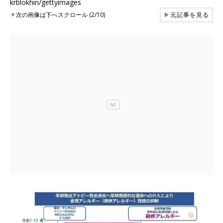
krblokhin/gettyimages
▼
次の画像は下へスクロール (2/10)
▶
元記事を見る