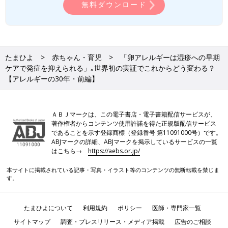
無料ダウンロード
たまひよ
赤ちゃん・育児
「卵アレルギーは湿疹への早期
ケアで発症を抑えられる」｡世界初の実証でこれからどう変わる？
【アレルギーの30年・前編】
ＡＢＪマークは、この電子書店・電子書籍配信サービスが、
著作権者からコンテンツ使用許諾を得た正規版配信サービス
であることを示す登録商標（登録番号 第11091000号）です。
ABJマークの詳細、ABJマークを掲示しているサービスの一覧
はこちら→
https://aebs.or.jp/
本サイトに掲載されている記事・写真・イラスト等のコンテンツの無断転載を禁じま
す。
たまひよについて
利用規約
ポリシー
医師・専門家一覧
サイトマップ
調査・プレスリリース・メディア掲載
広告のご相談