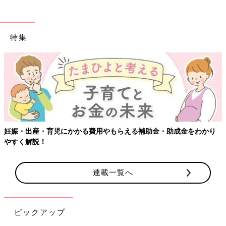
特集
出産・育児にかかる費用やもらえる補助金・助成金をわかり
【ワク
解説！
連載一覧へ
ピックアップ