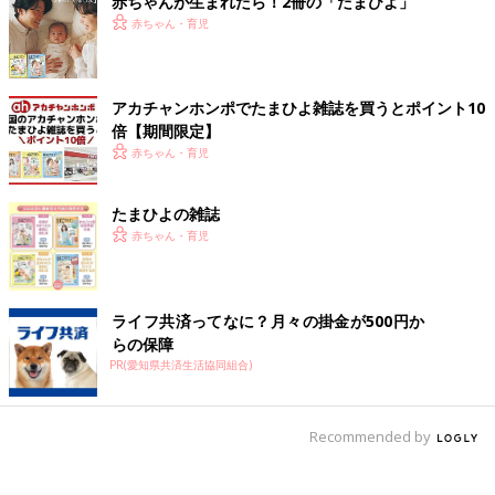
赤ちゃんが生まれたら！2冊の「たまひよ」
赤ちゃん・育児
アカチャンホンポでたまひよ雑誌を買うとポイント10
倍【期間限定】
赤ちゃん・育児
たまひよの雑誌
赤ちゃん・育児
ライフ共済ってなに？月々の掛金が500円か
らの保障
PR(愛知県共済生活協同組合)
Recommended by