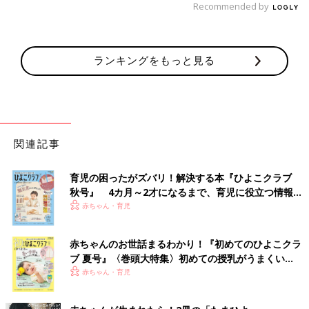
Recommended by
ランキングをもっと見る
関連記事
育児の困ったがズバリ！解決する本『ひよこクラブ
秋号』 4カ月～2才になるまで、育児に役立つ情報が
いっぱい！
赤ちゃん・育児
赤ちゃんのお世話まるわかり！『初めてのひよこクラ
ブ 夏号』〈巻頭大特集〉初めての授乳がうまくい
く！ おっぱい・ミルクの基本と夏のトラブル 解決テ
赤ちゃん・育児
ク