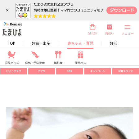
×
内祝い
SHOP
メニュー
TOP
妊娠・出産
赤ちゃん・育児
妊活
育児グッズ
病気・予防接種
離乳食
優待パス
ひよこクラブ
アプリ
SNS
キャンペーン
写真スタジオ