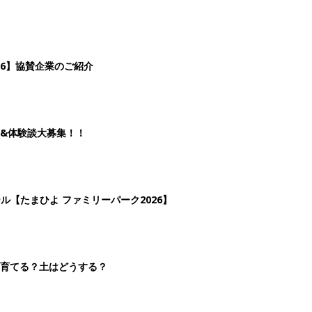
26】協賛企業のご紹介
&体験談大募集！！
ール【たまひよ ファミリーパーク2026】
を育てる？土はどうする？