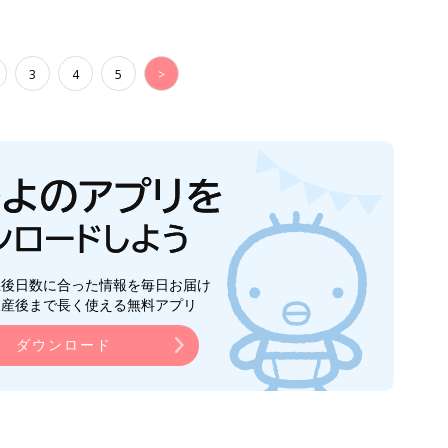
3
4
5
>
生後日数に合った情報を毎日お届け
ら産後まで長く使える無料アプリ
ダウンロード