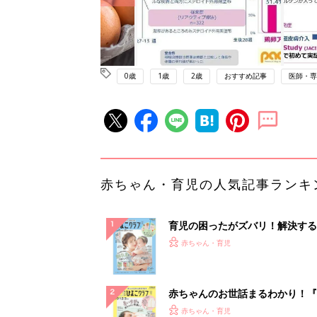
0歳
1歳
2歳
おすすめ記事
医師・専
赤ちゃん・育児の人気記事ランキ
育児の困ったがズバリ！解決する
『ひよこクラブ 夏号』 4カ月～
赤ちゃん・育児
になるまで、育児に役立つ情報が
ぱい！
赤ちゃんのお世話まるわかり！『
てのひよこクラブ 夏号』〈巻頭
赤ちゃん・育児