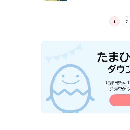
1
2
妊娠日数や
妊娠中か