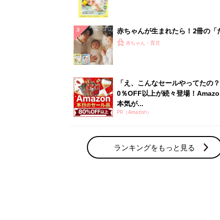
集〉初めての授乳がうまくいく！
っぱい・ミルクの基本と夏のトラ
解決テク
赤ちゃんが生まれたら！2冊の「
ひよ」
赤ちゃん・育児
「え、こんなセールやってたの？
0％OFF以上が続々登場！Amazo
本気が...
PR（Amazon）
ランキングをもっと見る