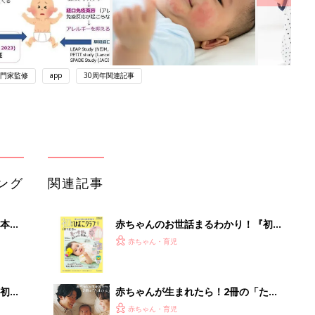
門家監修
app
30周年関連記事
ング
関連記事
本
赤ちゃんのお世話まるわかり！『初め
2才
てのひよこクラブ 夏号』〈巻頭大特
赤ちゃん・育児
いっ
集〉初めての授乳がうまくいく！ お
っぱい・ミルクの基本と夏のトラブル
解決テク
初め
赤ちゃんが生まれたら！2冊の「たま
大特
ひよ」
赤ちゃん・育児