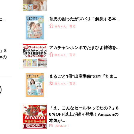
 お
ブル
たま
育児の困ったがズバリ！解決する本
『ひよこクラブ 秋号』 4カ月～2才
赤ちゃん・育児
になるまで、育児に役立つ情報がいっ
ぱい！
アカチャンホンポでたまひよ雑誌を買
」8
うとポイント10倍【期間限定】
赤ちゃん・育児
nの
まるごと1冊“出産準備”の本『たまご
クラブ 夏号』〈スペシャル大特集〉
赤ちゃん・育児
夫婦で予習する 出産の教科書
「え、こんなセールやってたの？」8
0％OFF以上が続々登場！Amazonの
本気が...
PR（Amazon）