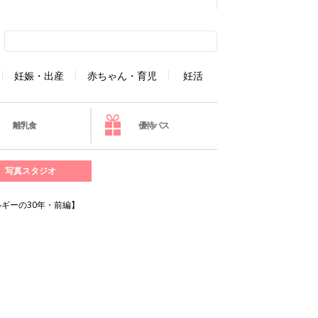
妊娠・出産
赤ちゃん・育児
妊活
離乳食
優待パス
写真スタジオ
ギーの30年・前編】