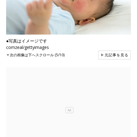
●写真はイメージです
comzeal/gettyimages
▼
次の画像は下へスクロール (5/10)
▶
元記事を見る