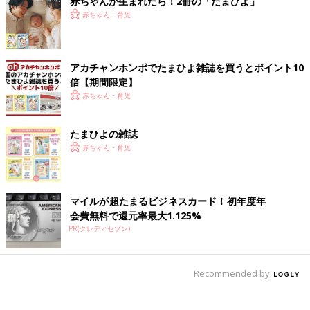
赤ちゃんが生まれたら！2冊の「たまひよ」
赤ちゃん・育児
アカチャンホンポでたまひよ雑誌を買うとポイント10
倍【期間限定】
赤ちゃん・育児
たまひよの雑誌
赤ちゃん・育児
マイルが超たまるビジネスカード！初年度年
会費無料で還元率最大1.125%
PR(クレディセゾン)
Recommended by