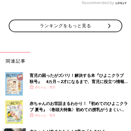
Recommended by
ランキングをもっと見る
関連記事
育児の困ったがズバリ！解決する本『ひよこクラブ
秋号』 4カ月～2才になるまで、育児に役立つ情報が
いっぱい！
赤ちゃん・育児
赤ちゃんのお世話まるわかり！『初めてのひよこクラ
ブ 夏号』〈巻頭大特集〉初めての授乳がうまくい
く！ おっぱい・ミルクの基本と夏のトラブル 解決テ
赤ちゃん・育児
ク