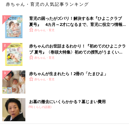
赤ちゃん・育児の人気記事ランキング
育児の困ったがズバリ！解決する本『ひよこクラブ
夏号』 4カ月～2才になるまで、育児に役立つ情報が
いっぱい！
赤ちゃん・育児
赤ちゃんのお世話まるわかり！『初めてのひよこクラ
ブ 夏号』〈巻頭大特集〉初めての授乳がうまくい
く！ おっぱい・ミルクの基本と夏のトラブル 解決テ
赤ちゃん・育児
ク
赤ちゃんが生まれたら！2冊の「たまひよ」
赤ちゃん・育児
お墓の撤去にいくらかかる？墓じまい費用
PR(くらしの話題)