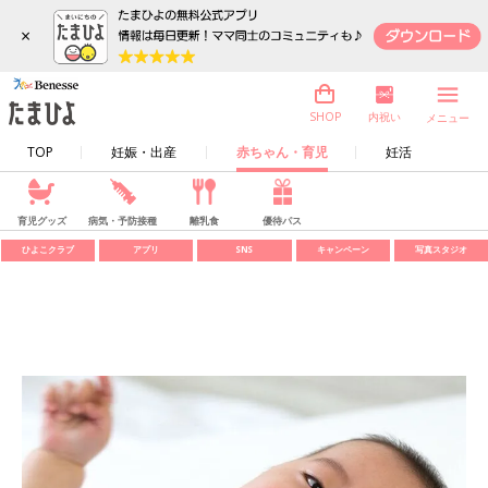
×
内祝い
SHOP
メニュー
TOP
妊娠・出産
赤ちゃん・育児
妊活
育児グッズ
病気・予防接種
離乳食
優待パス
ひよこクラブ
アプリ
SNS
キャンペーン
写真スタジオ