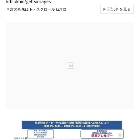
krblokhin/gettyimages
▼
次の画像は下へスクロール (2/10)
▶
元記事を見る