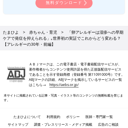
無料ダウンロード
たまひよ
赤ちゃん・育児
「卵アレルギーは湿疹への早期
ケアで発症を抑えられる」｡世界初の実証でこれからどう変わる？
【アレルギーの30年・前編】
ＡＢＪマークは、この電子書店・電子書籍配信サービスが、
著作権者からコンテンツ使用許諾を得た正規版配信サービス
であることを示す登録商標（登録番号 第11091000号）です。
ABJマークの詳細、ABJマークを掲示しているサービスの一覧
はこちら→
https://aebs.or.jp/
本サイトに掲載されている記事・写真・イラスト等のコンテンツの無断転載を禁じま
す。
たまひよについて
利用規約
ポリシー
医師・専門家一覧
サイトマップ
調査・プレスリリース・メディア掲載
広告のご相談