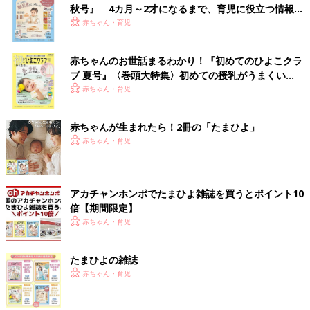
秋号』 4カ月～2才になるまで、育児に役立つ情報が
いっぱい！
赤ちゃん・育児
赤ちゃんのお世話まるわかり！『初めてのひよこクラ
ブ 夏号』〈巻頭大特集〉初めての授乳がうまくい
く！ おっぱい・ミルクの基本と夏のトラブル 解決テ
赤ちゃん・育児
ク
赤ちゃんが生まれたら！2冊の「たまひよ」
赤ちゃん・育児
アカチャンホンポでたまひよ雑誌を買うとポイント10
倍【期間限定】
赤ちゃん・育児
たまひよの雑誌
赤ちゃん・育児