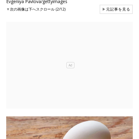
Evgeniya Pavlova/gettyimages
▼
次の画像は下へスクロール (2/12)
▶
元記事を見る