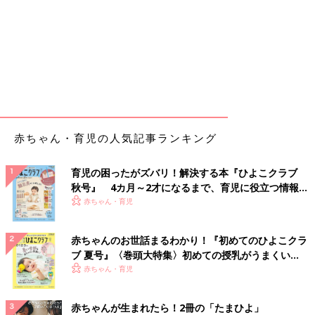
赤ちゃん・育児の人気記事ランキング
育児の困ったがズバリ！解決する本『ひよこクラブ
秋号』 4カ月～2才になるまで、育児に役立つ情報が
いっぱい！
赤ちゃん・育児
赤ちゃんのお世話まるわかり！『初めてのひよこクラ
ブ 夏号』〈巻頭大特集〉初めての授乳がうまくい
く！ おっぱい・ミルクの基本と夏のトラブル 解決テ
赤ちゃん・育児
ク
赤ちゃんが生まれたら！2冊の「たまひよ」