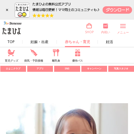
×
内祝い
SHOP
メニュー
TOP
妊娠・出産
赤ちゃん・育児
妊活
育児グッズ
病気・予防接種
離乳食
優待パス
ひよこクラブ
アプリ
SNS
キャンペーン
写真スタジオ