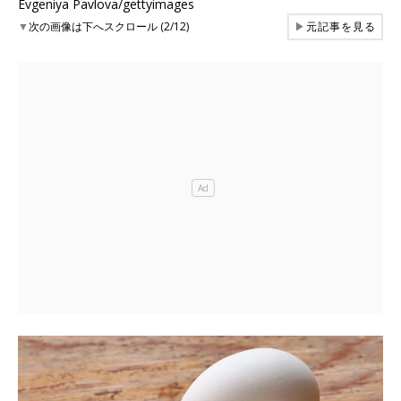
Evgeniya Pavlova/gettyimages
▼
次の画像は下へスクロール (2/12)
▶
元記事を見る