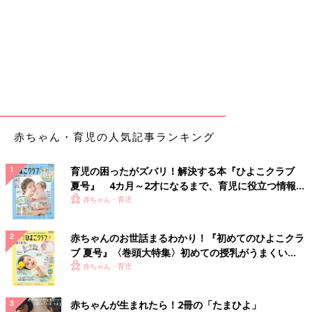
赤ちゃん・育児の人気記事ランキング
育児の困ったがズバリ！解決する本『ひよこクラブ
夏号』 4カ月～2才になるまで、育児に役立つ情報が
いっぱい！
赤ちゃん・育児
赤ちゃんのお世話まるわかり！『初めてのひよこクラ
ブ 夏号』〈巻頭大特集〉初めての授乳がうまくい
く！ おっぱい・ミルクの基本と夏のトラブル 解決テ
赤ちゃん・育児
ク
赤ちゃんが生まれたら！2冊の「たまひよ」