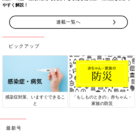
連載一覧へ
ピックアップ
」赤ちゃん・
日本外来小児科学会リーフレッ
六星占術 細木かお
防災
ト検討会
相談
最新号