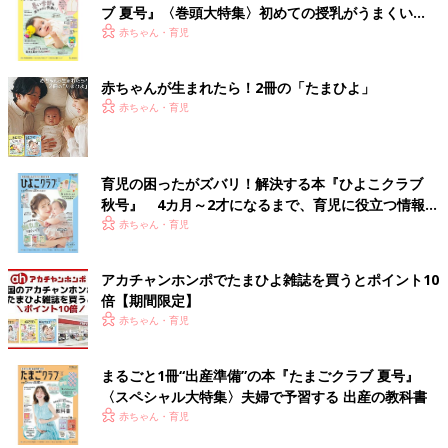
ブ 夏号』〈巻頭大特集〉初めての授乳がうまくい
く！ おっぱい・ミルクの基本と夏のトラブル 解決テ
赤ちゃん・育児
ク
赤ちゃんが生まれたら！2冊の「たまひよ」
赤ちゃん・育児
育児の困ったがズバリ！解決する本『ひよこクラブ
秋号』 4カ月～2才になるまで、育児に役立つ情報が
いっぱい！
赤ちゃん・育児
アカチャンホンポでたまひよ雑誌を買うとポイント10
倍【期間限定】
赤ちゃん・育児
まるごと1冊“出産準備”の本『たまごクラブ 夏号』
〈スペシャル大特集〉夫婦で予習する 出産の教科書
赤ちゃん・育児