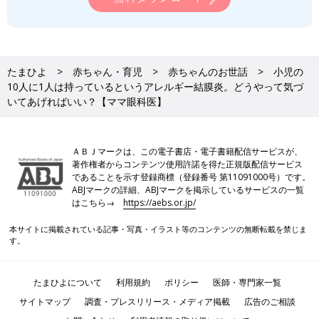
たまひよ
赤ちゃん・育児
赤ちゃんのお世話
小児の
10人に1人は持っているというアレルギー結膜炎。どうやって気づ
いてあげればいい？【ママ眼科医】
ＡＢＪマークは、この電子書店・電子書籍配信サービスが、
著作権者からコンテンツ使用許諾を得た正規版配信サービス
であることを示す登録商標（登録番号 第11091000号）です。
ABJマークの詳細、ABJマークを掲示しているサービスの一覧
はこちら→
https://aebs.or.jp/
本サイトに掲載されている記事・写真・イラスト等のコンテンツの無断転載を禁じま
す。
たまひよについて
利用規約
ポリシー
医師・専門家一覧
サイトマップ
調査・プレスリリース・メディア掲載
広告のご相談