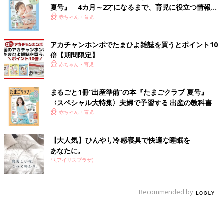
夏号』 4カ月～2才になるまで、育児に役立つ情報が
いっぱい！
赤ちゃん・育児
アカチャンホンポでたまひよ雑誌を買うとポイント10
倍【期間限定】
赤ちゃん・育児
まるごと1冊“出産準備”の本『たまごクラブ 夏号』
〈スペシャル大特集〉夫婦で予習する 出産の教科書
赤ちゃん・育児
【大人気】ひんやり冷感寝具で快適な睡眠を
あなたに。
PR(アイリスプラザ)
Recommended by