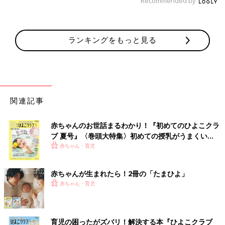
Recommended by
ランキングをもっと見る
関連記事
赤ちゃんのお世話まるわかり！『初めてのひよこクラ
ブ 夏号』〈巻頭大特集〉初めての授乳がうまくい
く！ おっぱい・ミルクの基本と夏のトラブル 解決テ
赤ちゃん・育児
ク
赤ちゃんが生まれたら！2冊の「たまひよ」
赤ちゃん・育児
育児の困ったがズバリ！解決する本『ひよこクラブ