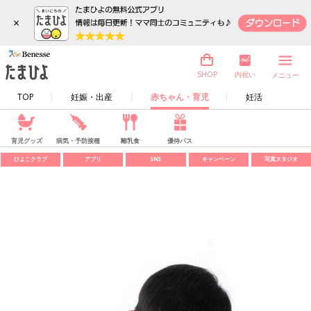
×
内祝い
SHOP
メニュー
TOP
妊娠・出産
赤ちゃん・育児
妊活
育児グッズ
病気・予防接種
離乳食
優待パス
ひよこクラブ
アプリ
SNS
キャンペーン
写真スタジオ