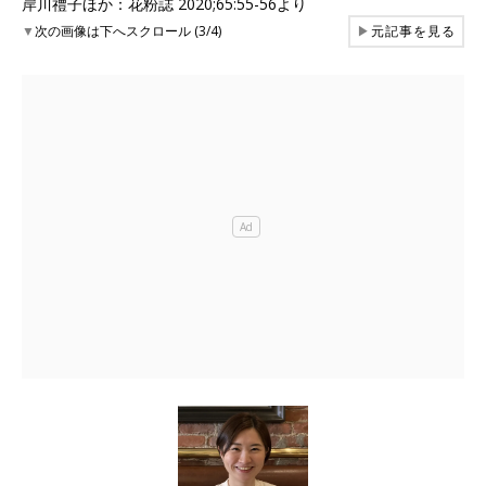
岸川禮子ほか：花粉誌 2020;65:55-56より
▼
次の画像は下へスクロール (3/4)
▶
元記事を見る