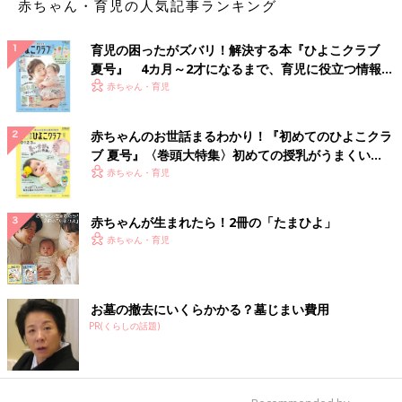
赤ちゃん・育児の人気記事ランキング
育児の困ったがズバリ！解決する本『ひよこクラブ
夏号』 4カ月～2才になるまで、育児に役立つ情報が
いっぱい！
赤ちゃん・育児
赤ちゃんのお世話まるわかり！『初めてのひよこクラ
ブ 夏号』〈巻頭大特集〉初めての授乳がうまくい
く！ おっぱい・ミルクの基本と夏のトラブル 解決テ
赤ちゃん・育児
ク
赤ちゃんが生まれたら！2冊の「たまひよ」
赤ちゃん・育児
お墓の撤去にいくらかかる？墓じまい費用
PR(くらしの話題)