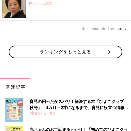
PR(くらしの話題)
Recommended by
ランキングをもっと見る
関連記事
育児の困ったがズバリ！解決する本『ひよこクラブ
秋号』 4カ月～2才になるまで、育児に役立つ情報が
いっぱい！
赤ちゃん・育児
赤ちゃんのお世話まるわかり！『初めてのひよこクラ