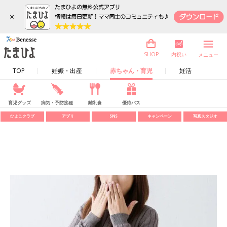
×
内祝い
SHOP
メニュー
TOP
妊娠・出産
赤ちゃん・育児
妊活
育児グッズ
病気・予防接種
離乳食
優待パス
ひよこクラブ
アプリ
SNS
キャンペーン
写真スタジオ