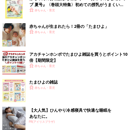
ブ 夏号』〈巻頭大特集〉初めての授乳がうまくい
く！ おっぱい・ミルクの基本と夏のトラブル 解決テ
赤ちゃん・育児
ク
赤ちゃんが生まれたら！2冊の「たまひよ」
赤ちゃん・育児
アカチャンホンポでたまひよ雑誌を買うとポイント10
倍【期間限定】
赤ちゃん・育児
たまひよの雑誌
赤ちゃん・育児
【大人気】ひんやり冷感寝具で快適な睡眠を
あなたに。
PR(アイリスプラザ)