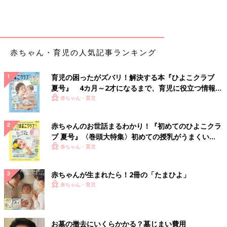
赤ちゃん・育児の人気記事ランキング
育児の困ったがズバリ！解決する本『ひよこクラブ
夏号』 4カ月～2才になるまで、育児に役立つ情報が
いっぱい！
赤ちゃん・育児
赤ちゃんのお世話まるわかり！『初めてのひよこクラ
ブ 夏号』〈巻頭大特集〉初めての授乳がうまくい
く！ おっぱい・ミルクの基本と夏のトラブル 解決テ
赤ちゃん・育児
ク
赤ちゃんが生まれたら！2冊の「たまひよ」
赤ちゃん・育児
お墓の撤去にいくらかかる？墓じまい費用