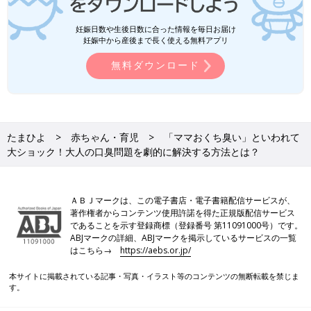
妊娠日数や生後日数に合った情報を毎日お届け
妊娠中から産後まで長く使える無料アプリ
無料ダウンロード
たまひよ
赤ちゃん・育児
「ママおくち臭い」といわれて
大ショック！大人の口臭問題を劇的に解決する方法とは？
ＡＢＪマークは、この電子書店・電子書籍配信サービスが、
著作権者からコンテンツ使用許諾を得た正規版配信サービス
であることを示す登録商標（登録番号 第11091000号）です。
ABJマークの詳細、ABJマークを掲示しているサービスの一覧
はこちら→
https://aebs.or.jp/
本サイトに掲載されている記事・写真・イラスト等のコンテンツの無断転載を禁じま
す。