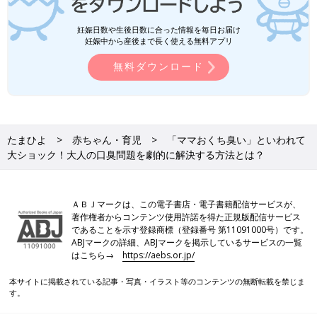
妊娠日数や生後日数に合った情報を毎日お届け
妊娠中から産後まで長く使える無料アプリ
無料ダウンロード
たまひよ
赤ちゃん・育児
「ママおくち臭い」といわれて
大ショック！大人の口臭問題を劇的に解決する方法とは？
ＡＢＪマークは、この電子書店・電子書籍配信サービスが、
著作権者からコンテンツ使用許諾を得た正規版配信サービス
であることを示す登録商標（登録番号 第11091000号）です。
ABJマークの詳細、ABJマークを掲示しているサービスの一覧
はこちら→
https://aebs.or.jp/
本サイトに掲載されている記事・写真・イラスト等のコンテンツの無断転載を禁じま
す。