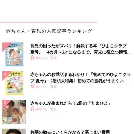
赤ちゃん・育児の人気記事ランキング
育児の困ったがズバリ！解決する本『ひよこクラブ
夏号』 4カ月～2才になるまで、育児に役立つ情報が
いっぱい！
赤ちゃん・育児
赤ちゃんのお世話まるわかり！『初めてのひよこクラ
ブ 夏号』〈巻頭大特集〉初めての授乳がうまくい
く！ おっぱい・ミルクの基本と夏のトラブル 解決テ
赤ちゃん・育児
ク
赤ちゃんが生まれたら！2冊の「たまひよ」
赤ちゃん・育児
お墓の撤去にいくらかかる？墓じまい費用