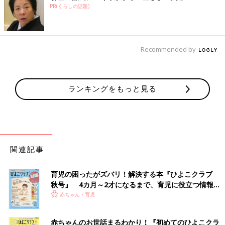
PR(くらしの話題)
Recommended by
ランキングをもっと見る
関連記事
育児の困ったがズバリ！解決する本『ひよこクラブ
秋号』 4カ月～2才になるまで、育児に役立つ情報が
いっぱい！
赤ちゃん・育児
赤ちゃんのお世話まるわかり！『初めてのひよこクラ