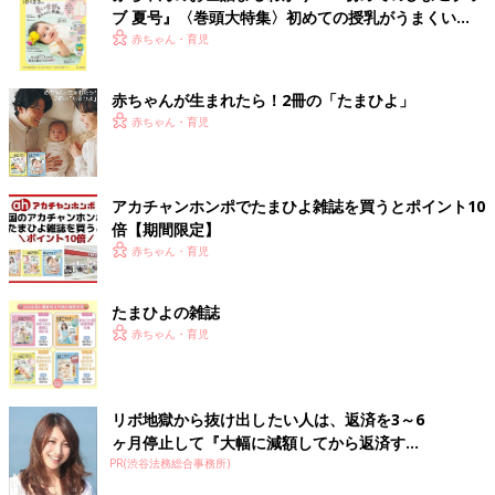
ブ 夏号』〈巻頭大特集〉初めての授乳がうまくい
く！ おっぱい・ミルクの基本と夏のトラブル 解決テ
赤ちゃん・育児
ク
赤ちゃんが生まれたら！2冊の「たまひよ」
赤ちゃん・育児
アカチャンホンポでたまひよ雑誌を買うとポイント10
倍【期間限定】
赤ちゃん・育児
たまひよの雑誌
赤ちゃん・育児
リボ地獄から抜け出したい人は、返済を3～6
ヶ月停止して『大幅に減額してから返済す...
PR(渋谷法務総合事務所)