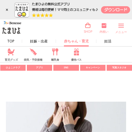
×
内祝い
SHOP
メニュー
TOP
妊娠・出産
赤ちゃん・育児
妊活
育児グッズ
病気・予防接種
離乳食
優待パス
ひよこクラブ
アプリ
SNS
キャンペーン
写真スタジオ