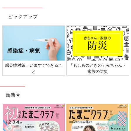
ピックアップ
ときの」赤ちゃん・
日本外来小児科学会リーフレッ
六星占術 細
家族の防災
ト検討会
最新号