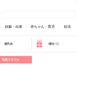
妊娠・出産
赤ちゃん・育児
妊活
離乳食
優待パス
写真スタジオ