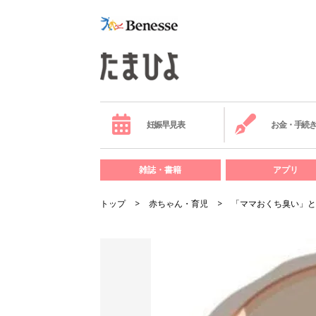
妊娠早見表
お金・手続
雑誌・書籍
アプリ
トップ
赤ちゃん・育児
「ママおくち臭い」と