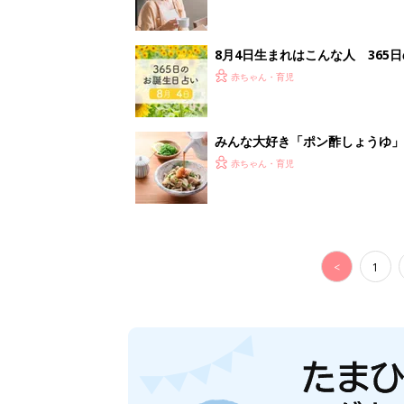
妊娠日数や
妊娠中か