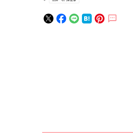
赤ちゃん・育児の人気記事ランキ
育児の困ったがズバリ！解決する
『ひよこクラブ 夏号』 4カ月～
赤ちゃん・育児
になるまで、育児に役立つ情報が
ぱい！
赤ちゃんのお世話まるわかり！『
てのひよこクラブ 夏号』〈巻頭
赤ちゃん・育児
集〉初めての授乳がうまくいく！
っぱい・ミルクの基本と夏のトラ
解決テク
赤ちゃんが生まれたら！2冊の「
ひよ」
赤ちゃん・育児