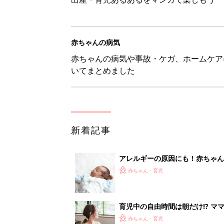
赤ちゃん・育児
育児中の自由時間は朝だけ!? マ
赤ちゃん・育児
8月4日生まれはこんな人 365
赤ちゃん・育児
みんな大好き「ポン酢しょうゆ
養学的にも最高⁉
赤ちゃん・育児
<
1