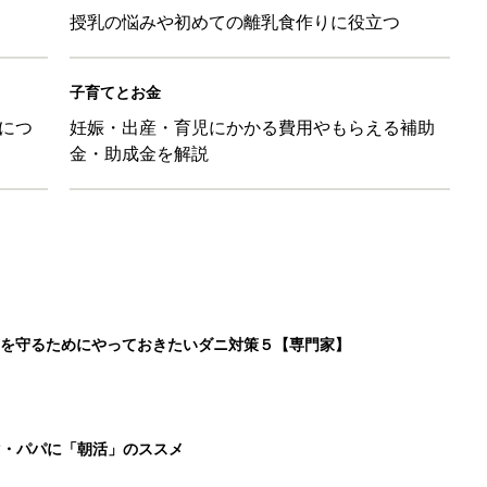
マ・パパに「朝活」のススメ
日のお誕生日占い【鏡リュウジ監修】
」ずぼらレシピを大特集！バターとマヨネーズとの組み合わせは栄
2
3
4
5
>