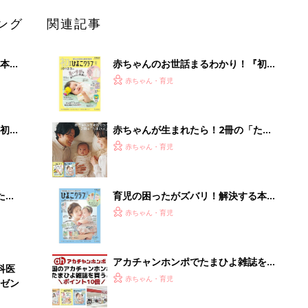
ぱい！
アカチャンホンポでたまひよ雑誌を買
科医
うとポイント10倍【期間限定】
赤ちゃん・育児
ゼン
まるごと1冊“出産準備”の本『たまご
クラブ 夏号』〈スペシャル大特集〉
赤ちゃん・育児
夫婦で予習する 出産の教科書
65歳以上の方必見「えっ!?こんなお値
段で…」インプラント治療の資料請求
はこちら...
PR（あんしんインプラント）
Recommended by