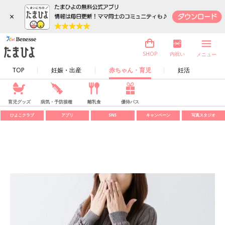
×
内祝い
SHOP
メニュー
TOP
妊娠・出産
赤ちゃん・育児
妊活
育児グッズ
病気・予防接種
離乳食
優待パス
ひよこクラブ
アプリ
SNS
キャンペーン
写真スタジオ