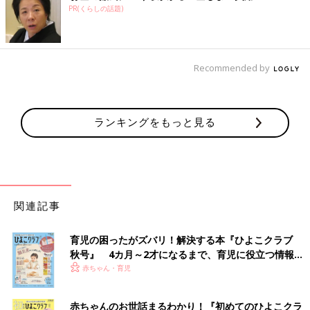
PR(くらしの話題)
Recommended by
ランキングをもっと見る
関連記事
育児の困ったがズバリ！解決する本『ひよこクラブ
秋号』 4カ月～2才になるまで、育児に役立つ情報が
いっぱい！
赤ちゃん・育児
赤ちゃんのお世話まるわかり！『初めてのひよこクラ