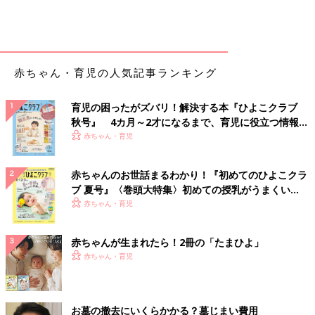
赤ちゃん・育児の人気記事ランキング
育児の困ったがズバリ！解決する本『ひよこクラブ
秋号』 4カ月～2才になるまで、育児に役立つ情報が
いっぱい！
赤ちゃん・育児
赤ちゃんのお世話まるわかり！『初めてのひよこクラ
ブ 夏号』〈巻頭大特集〉初めての授乳がうまくい
く！ おっぱい・ミルクの基本と夏のトラブル 解決テ
赤ちゃん・育児
ク
赤ちゃんが生まれたら！2冊の「たまひよ」
赤ちゃん・育児
お墓の撤去にいくらかかる？墓じまい費用