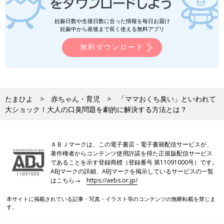
妊娠日数や生後日数に合った情報を毎日お届け
妊娠中から産後まで長く使える無料アプリ
無料ダウンロード
たまひよ
赤ちゃん・育児
「ママおくち臭い」といわれて
大ショック！大人の口臭問題を劇的に解決する方法とは？
ＡＢＪマークは、この電子書店・電子書籍配信サービスが、
著作権者からコンテンツ使用許諾を得た正規版配信サービス
であることを示す登録商標（登録番号 第11091000号）です。
ABJマークの詳細、ABJマークを掲示しているサービスの一覧
はこちら→
https://aebs.or.jp/
本サイトに掲載されている記事・写真・イラスト等のコンテンツの無断転載を禁じま
す。