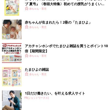
ブ 夏号』〈巻頭大特集〉初めての授乳がうまくい
く！ おっぱい・ミルクの基本と夏のトラブル 解決テ
赤ちゃん・育児
ク
赤ちゃんが生まれたら！2冊の「たまひよ」
赤ちゃん・育児
アカチャンホンポでたまひよ雑誌を買うとポイント10
倍【期間限定】
赤ちゃん・育児
たまひよの雑誌
赤ちゃん・育児
1日だけ働きたい、を叶える求人サイト
PR(ショットワークス)