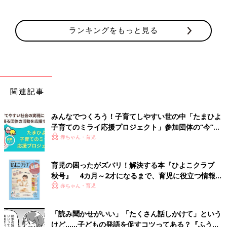
ランキングをもっと見る
関連記事
みんなでつくろう！子育てしやすい世の中「たまひよ
子育てのミライ応援プロジェクト」参加団体の“今”を
レポート！
赤ちゃん・育児
育児の困ったがズバリ！解決する本『ひよこクラブ
秋号』 4カ月～2才になるまで、育児に役立つ情報が
いっぱい！
赤ちゃん・育児
「読み聞かせがいい」「たくさん話しかけて」という
けど……子どもの発語を促すコツってある？『ふうふ