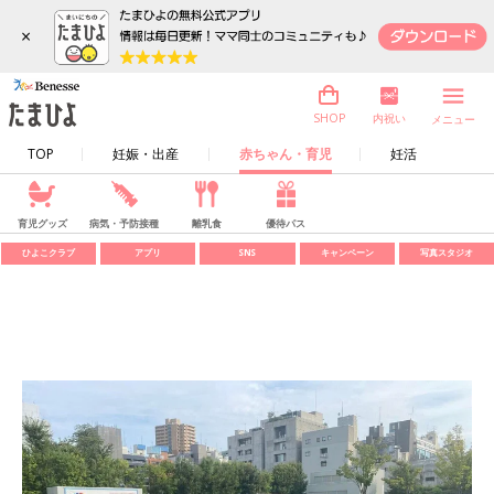
×
内祝い
SHOP
メニュー
TOP
妊娠・出産
赤ちゃん・育児
妊活
育児グッズ
病気・予防接種
離乳食
優待パス
ひよこクラブ
アプリ
SNS
キャンペーン
写真スタジオ