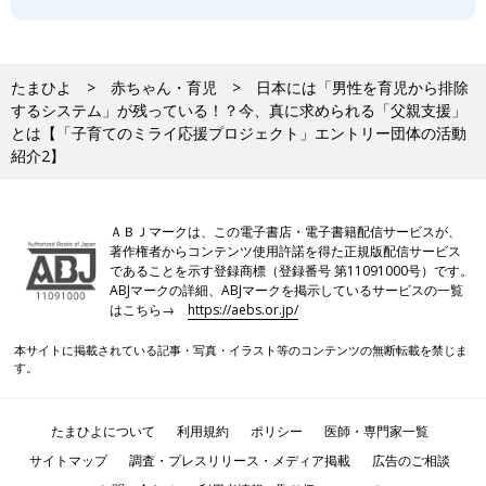
たまひよ
赤ちゃん・育児
日本には「男性を育児から排除
するシステム」が残っている！？今、真に求められる「父親支援」
とは【「子育てのミライ応援プロジェクト」エントリー団体の活動
紹介2】
ＡＢＪマークは、この電子書店・電子書籍配信サービスが、
著作権者からコンテンツ使用許諾を得た正規版配信サービス
であることを示す登録商標（登録番号 第11091000号）です。
ABJマークの詳細、ABJマークを掲示しているサービスの一覧
はこちら→
https://aebs.or.jp/
本サイトに掲載されている記事・写真・イラスト等のコンテンツの無断転載を禁じま
す。
たまひよについて
利用規約
ポリシー
医師・専門家一覧
サイトマップ
調査・プレスリリース・メディア掲載
広告のご相談