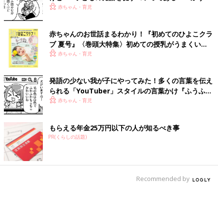
う子育て ＃64』
赤ちゃん・育児
赤ちゃんのお世話まるわかり！『初めてのひよこクラ
ブ 夏号』〈巻頭大特集〉初めての授乳がうまくい
く！ おっぱい・ミルクの基本と夏のトラブル 解決テ
赤ちゃん・育児
ク
発語の少ない我が子にやってみた！多くの言葉を伝え
られる「YouTuber」スタイルの言葉かけ『ふうふう
子育て ＃65』
赤ちゃん・育児
もらえる年金25万円以下の人が知るべき事
PR(くらしの話題)
Recommended by