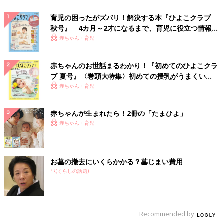
育児の困ったがズバリ！解決する本『ひよこクラブ
秋号』 4カ月～2才になるまで、育児に役立つ情報が
いっぱい！
赤ちゃん・育児
赤ちゃんのお世話まるわかり！『初めてのひよこクラ
ブ 夏号』〈巻頭大特集〉初めての授乳がうまくい
く！ おっぱい・ミルクの基本と夏のトラブル 解決テ
赤ちゃん・育児
ク
赤ちゃんが生まれたら！2冊の「たまひよ」
赤ちゃん・育児
お墓の撤去にいくらかかる？墓じまい費用
PR(くらしの話題)
Recommended by