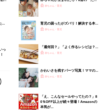
「え、こんなセールやってたの？」8
0％OFF以上が続々登場！Amazonの
本気が...
PR（Amazon）
Recommended by
離乳食はいつから？進め方は？「たまひよ きほんの離
乳食」
授乳の悩みや初めての離乳食作りに役立つ