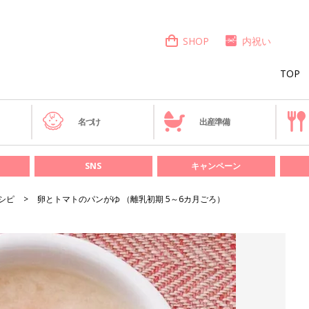
SHOP
内祝い
TOP
き
名づけ
出産準備
SNS
キャンペーン
シピ
卵とトマトのパンがゆ （離乳初期 5～6カ月ごろ）