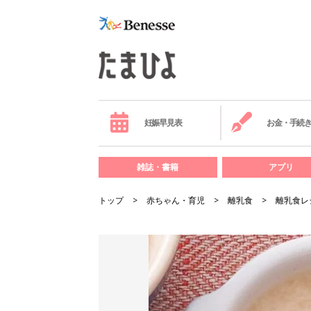
妊娠早見表
お金・手続
雑誌・書籍
アプリ
トップ
赤ちゃん・育児
離乳食
離乳食レ