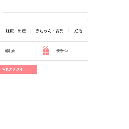
妊娠・出産
赤ちゃん・育児
妊活
離乳食
優待パス
写真スタジオ