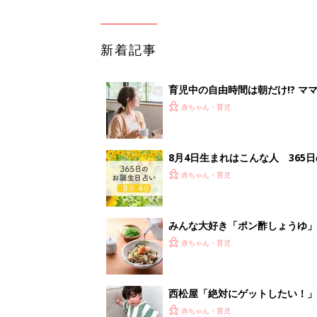
養学的にも最高⁉
赤ちゃん・育児
西松屋「絶対にゲットしたい！
ズりアイテム5選
赤ちゃん・育児
<
1
妊娠日数や