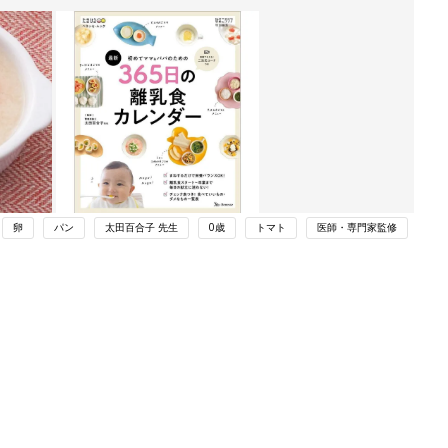
卵
パン
太田百合子 先生
0歳
トマト
医師・専門家監修
ング
関連記事