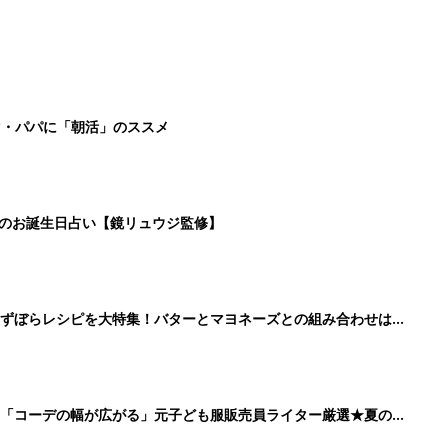
」「コーデの幅が広がる」元子ども服販売員ライター厳選★夏のバ
2
3
4
5
>
生後日数に合った情報を毎日お届け