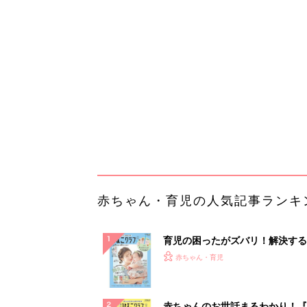
育児の困ったがズバリ！解決する
『ひよこクラブ 夏号』 4カ月～
赤ちゃん・育児
になるまで、育児に役立つ情報が
ぱい！
赤ちゃんのお世話まるわかり！『
てのひよこクラブ 夏号』〈巻頭
赤ちゃん・育児
集〉初めての授乳がうまくいく！
っぱい・ミルクの基本と夏のトラ
解決テク
赤ちゃんが生まれたら！2冊の「
ひよ」
赤ちゃん・育児
「イソジン®クリアうがい薬」と
しょに「うがいパワー」で一年中
健やか
PR（iNova｜Hugkum）