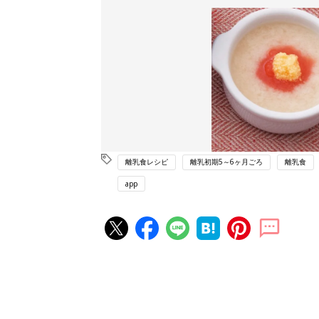
離乳食レシピ
離乳初期5～6ヶ月ごろ
離乳食
app
赤ちゃん・育児の人気記事ランキ