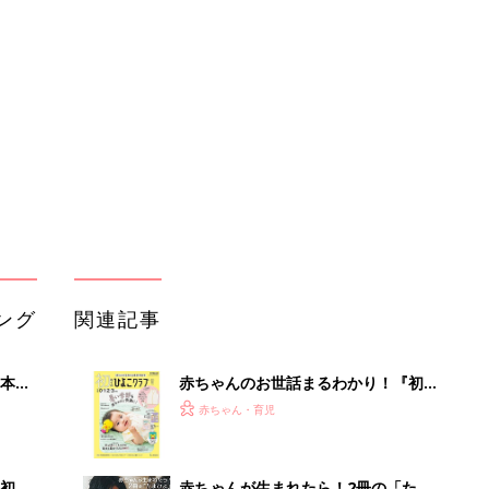
本
赤ちゃんのお世話まるわかり！『初め
2才
てのひよこクラブ 夏号』〈巻頭大特
赤ちゃん・育児
いっ
集〉初めての授乳がうまくいく！ お
っぱい・ミルクの基本と夏のトラブル
解決テク
初め
赤ちゃんが生まれたら！2冊の「たま
大特
ひよ」
赤ちゃん・育児
 お
ブル
たま
育児の困ったがズバリ！解決する本
『ひよこクラブ 夏号』 4カ月～2才
赤ちゃん・育児
になるまで、育児に役立つ情報がいっ
ぱい！
「週何回？」「よく作るレシピは？」
いっ
わが家の魚料理事情
赤ちゃん・育児
！
かわいさを残すパーツ写真！ママのた
めの撮影レシピ vol.19
赤ちゃん・育児