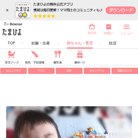
×
内祝い
SHOP
メニュー
TOP
妊娠・出産
赤ちゃん・育児
妊活
育児グッズ
病気・予防接種
離乳食
優待パス
ひよこクラブ
アプリ
SNS
キャンペーン
写真スタジオ