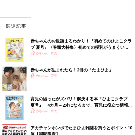
関連記事
赤ちゃんのお世話まるわかり！『初めてのひよこクラ
ブ 夏号』〈巻頭大特集〉初めての授乳がうまくい
く！ おっぱい・ミルクの基本と夏のトラブル 解決テ
赤ちゃん・育児
ク
赤ちゃんが生まれたら！2冊の「たまひよ」
赤ちゃん・育児
育児の困ったがズバリ！解決する本『ひよこクラブ
夏号』 4カ月～2才になるまで、育児に役立つ情報が
いっぱい！
赤ちゃん・育児
アカチャンホンポでたまひよ雑誌を買うとポイント10
倍【期間限定】