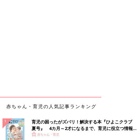
赤ちゃん・育児の人気記事ランキング
育児の困ったがズバリ！解決する本『ひよこクラブ
夏号』 4カ月～2才になるまで、育児に役立つ情報が
いっぱい！
赤ちゃん・育児