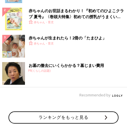
赤ちゃんのお世話まるわかり！『初めてのひよこクラ
ブ 夏号』〈巻頭大特集〉初めての授乳がうまくい
く！ おっぱい・ミルクの基本と夏のトラブル 解決テ
赤ちゃん・育児
ク
赤ちゃんが生まれたら！2冊の「たまひよ」
赤ちゃん・育児
お墓の撤去にいくらかかる？墓じまい費用
PR(くらしの話題)
Recommended by
ランキングをもっと見る