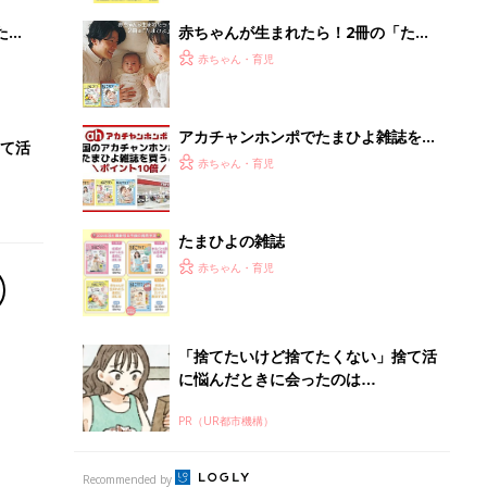
に悩んだときに会ったのは…
PR（UR都市機構）
Recommended by
離乳食はいつから？進め方は？「たまひよ きほんの離
乳食」
授乳の悩みや初めての離乳食作りに役立つ
子育てとお金
につ
妊娠・出産・育児にかかる費用やもらえる補助