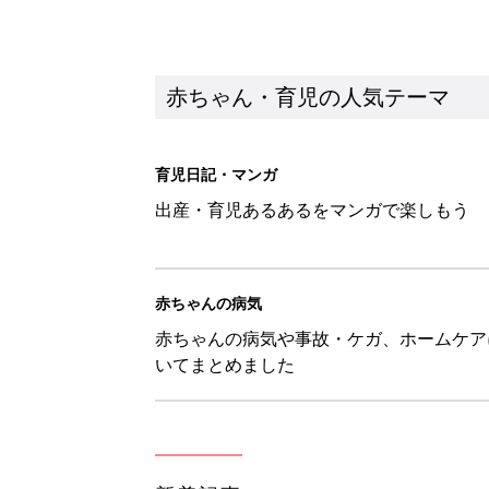
いてまとめました
新着記事
「知りたい！ガーデニング」何
赤ちゃん・育児
赤ちゃんが生まれたら！2冊の「
赤ちゃん・育児
育児の困ったがズバリ！解決する
つ情報がいっぱい！
赤ちゃん・育児