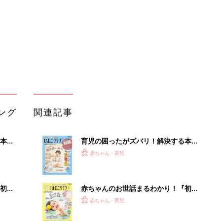
ぱい！
初め
赤ちゃんのお世話まるわかり！『初め
大特
てのひよこクラブ 夏号』〈巻頭大特
赤ちゃん・育児
 お
集〉初めての授乳がうまくいく！ お
ブル
っぱい・ミルクの基本と夏のトラブル
解決テク
たま
赤ちゃんが生まれたら！2冊の「たま
ひよ」
赤ちゃん・育児
アカチャンホンポでたまひよ雑誌を買
て活
うとポイント10倍【期間限定】
赤ちゃん・育児
たまひよの雑誌
赤ちゃん・育児
「捨てたいけど捨てたくない」捨て活