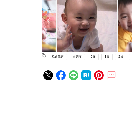
発達障害
自閉症
0歳
1歳
2歳
赤ちゃん・育児の人気記事ランキ
育児の困ったがズバリ！解決する
『ひよこクラブ 秋号』 4カ月～
赤ちゃん・育児
になるまで、育児に役立つ情報が