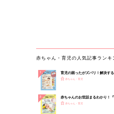
ぱい！
赤ちゃんのお世話まるわかり！『
てのひよこクラブ 夏号』〈巻頭
赤ちゃん・育児
集〉初めての授乳がうまくいく！
っぱい・ミルクの基本と夏のトラ
解決テク
赤ちゃんが生まれたら！2冊の「
ひよ」
赤ちゃん・育児
「捨てたいけど捨てたくない」捨
に悩んだときに会ったのは…
PR（UR都市機構）
ランキングをもっと見る