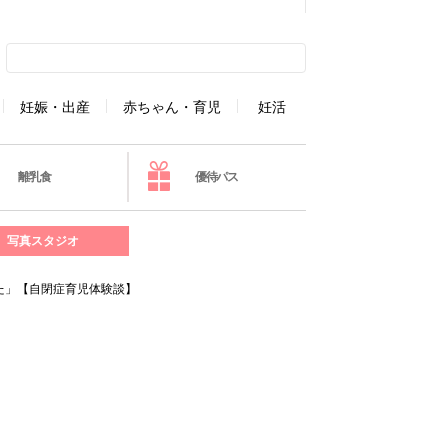
妊娠・出産
赤ちゃん・育児
妊活
離乳食
優待パス
写真スタジオ
た」【自閉症育児体験談】