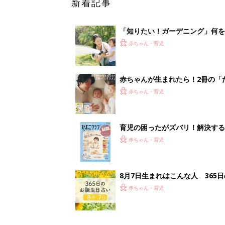
8月7日生まれはこんな人 365
赤ちゃん・育児
<
3
妊娠日数や
妊娠中か