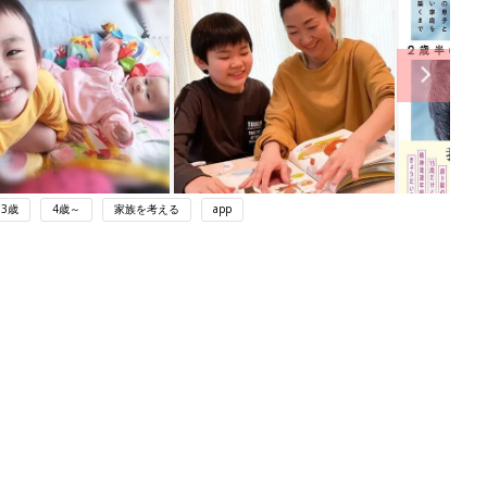
3歳
4歳～
家族を考える
app
ング
関連記事
本
育児の困ったがズバリ！解決する本
2才
『ひよこクラブ 秋号』 4カ月～2才
赤ちゃん・育児
いっ
になるまで、育児に役立つ情報がいっ