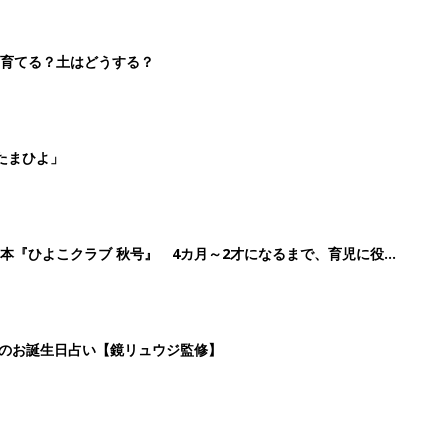
日のお誕生日占い【鏡リュウジ監修】
4
5
6
7
>
生後日数に合った情報を毎日お届け
ら産後まで長く使える無料アプリ
ダウンロード