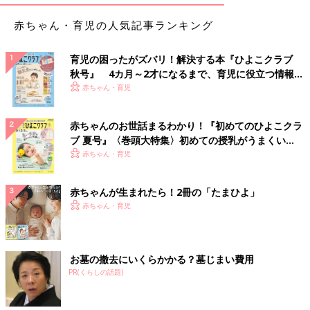
赤ちゃん・育児の人気記事ランキング
育児の困ったがズバリ！解決する本『ひよこクラブ
秋号』 4カ月～2才になるまで、育児に役立つ情報が
いっぱい！
赤ちゃん・育児
赤ちゃんのお世話まるわかり！『初めてのひよこクラ
ブ 夏号』〈巻頭大特集〉初めての授乳がうまくい
く！ おっぱい・ミルクの基本と夏のトラブル 解決テ
赤ちゃん・育児
ク
赤ちゃんが生まれたら！2冊の「たまひよ」
赤ちゃん・育児
お墓の撤去にいくらかかる？墓じまい費用
PR(くらしの話題)