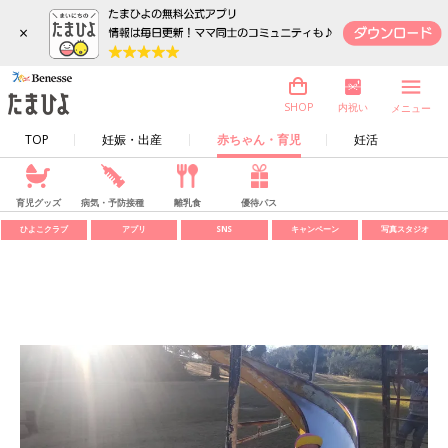
×
内祝い
SHOP
メニュー
TOP
妊娠・出産
赤ちゃん・育児
妊活
育児グッズ
病気・予防接種
離乳食
優待パス
ひよこクラブ
アプリ
SNS
キャンペーン
写真スタジオ