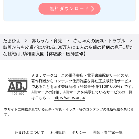
無料ダウンロード
たまひよ
赤ちゃん・育児
赤ちゃんの病気・トラブル
鼓膜からも皮膚がはがれる､30万人に１人の皮膚の難病の息子｡新た
な挑戦は､幼稚園入園【体験談・医師監修】
ＡＢＪマークは、この電子書店・電子書籍配信サービスが、
著作権者からコンテンツ使用許諾を得た正規版配信サービス
であることを示す登録商標（登録番号 第11091000号）です。
ABJマークの詳細、ABJマークを掲示しているサービスの一覧
はこちら→
https://aebs.or.jp/
本サイトに掲載されている記事・写真・イラスト等のコンテンツの無断転載を禁じま
す。
たまひよについて
利用規約
ポリシー
医師・専門家一覧