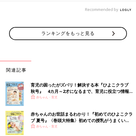
Recommended by
ランキングをもっと見る
関連記事
育児の困ったがズバリ！解決する本『ひよこクラブ
秋号』 4カ月～2才になるまで、育児に役立つ情報が
いっぱい！
赤ちゃん・育児
赤ちゃんのお世話まるわかり！『初めてのひよこクラ
ブ 夏号』〈巻頭大特集〉初めての授乳がうまくい
く！ おっぱい・ミルクの基本と夏のトラブル 解決テ
赤ちゃん・育児
ク