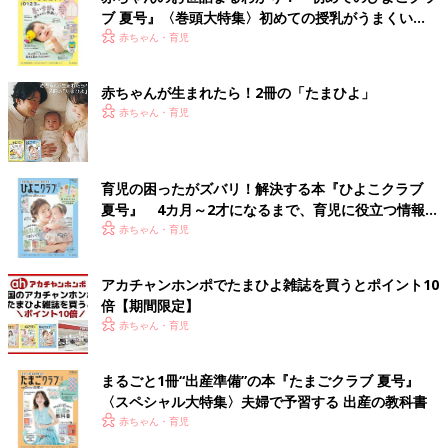
ブ 夏号』〈巻頭大特集〉初めての授乳がうまくい
く！ おっぱい・ミルクの基本と夏のトラブル 解決テ
赤ちゃん・育児
ク
赤ちゃんが生まれたら！2冊の「たまひよ」
赤ちゃん・育児
育児の困ったがズバリ！解決する本『ひよこクラブ
夏号』 4カ月～2才になるまで、育児に役立つ情報が
いっぱい！
赤ちゃん・育児
アカチャンホンポでたまひよ雑誌を買うとポイント10
倍【期間限定】
赤ちゃん・育児
まるごと1冊“出産準備”の本『たまごクラブ 夏号』
〈スペシャル大特集〉夫婦で予習する 出産の教科書
赤ちゃん・育児