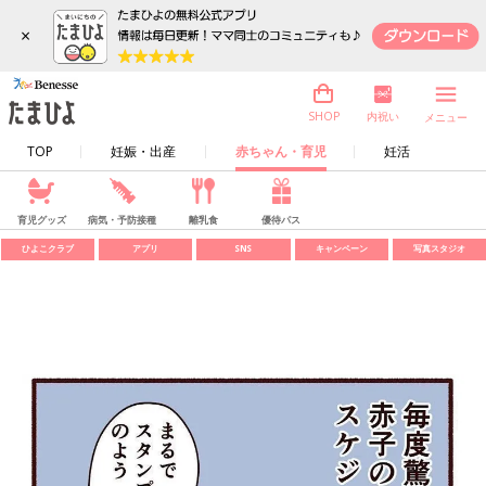
×
内祝い
SHOP
メニュー
TOP
妊娠・出産
赤ちゃん・育児
妊活
育児グッズ
病気・予防接種
離乳食
優待パス
ひよこクラブ
アプリ
SNS
キャンペーン
写真スタジオ