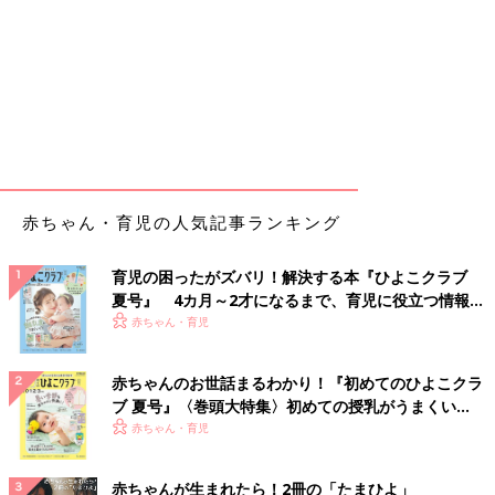
赤ちゃん・育児の人気記事ランキング
育児の困ったがズバリ！解決する本『ひよこクラブ
夏号』 4カ月～2才になるまで、育児に役立つ情報が
いっぱい！
赤ちゃん・育児
赤ちゃんのお世話まるわかり！『初めてのひよこクラ
ブ 夏号』〈巻頭大特集〉初めての授乳がうまくい
く！ おっぱい・ミルクの基本と夏のトラブル 解決テ
赤ちゃん・育児
ク
赤ちゃんが生まれたら！2冊の「たまひよ」