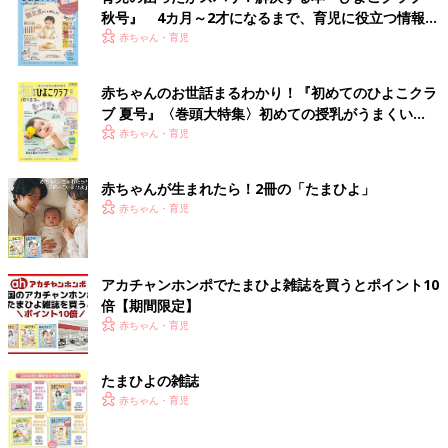
秋号』 4カ月～2才になるまで、育児に役立つ情報が
いっぱい！
赤ちゃん・育児
赤ちゃんのお世話まるわかり！『初めてのひよこクラ
ブ 夏号』〈巻頭大特集〉初めての授乳がうまくい
く！ おっぱい・ミルクの基本と夏のトラブル 解決テ
赤ちゃん・育児
ク
赤ちゃんが生まれたら！2冊の「たまひよ」
赤ちゃん・育児
アカチャンホンポでたまひよ雑誌を買うとポイント10
倍【期間限定】
赤ちゃん・育児
たまひよの雑誌
赤ちゃん・育児