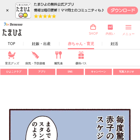
×
内祝い
SHOP
メニュー
TOP
妊娠・出産
赤ちゃん・育児
妊活
育児グッズ
病気・予防接種
離乳食
優待パス
ひよこクラブ
アプリ
SNS
キャンペーン
写真スタジオ