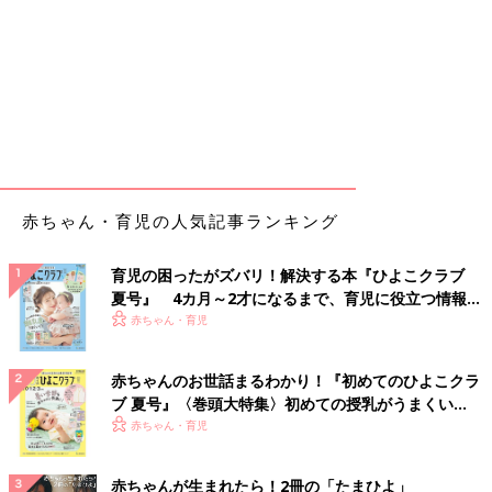
赤ちゃん・育児の人気記事ランキング
育児の困ったがズバリ！解決する本『ひよこクラブ
夏号』 4カ月～2才になるまで、育児に役立つ情報が
いっぱい！
赤ちゃん・育児
赤ちゃんのお世話まるわかり！『初めてのひよこクラ
ブ 夏号』〈巻頭大特集〉初めての授乳がうまくい
く！ おっぱい・ミルクの基本と夏のトラブル 解決テ
赤ちゃん・育児
ク
赤ちゃんが生まれたら！2冊の「たまひよ」