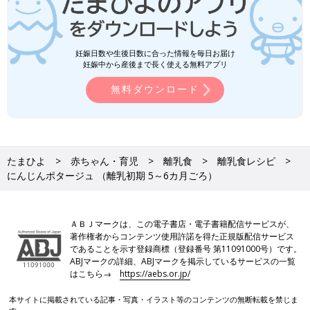
妊娠日数や生後日数に合った情報を毎日お届け
妊娠中から産後まで長く使える無料アプリ
無料ダウンロード
たまひよ
赤ちゃん・育児
離乳食
離乳食レシピ
にんじんポタージュ （離乳初期 5～6カ月ごろ）
ＡＢＪマークは、この電子書店・電子書籍配信サービスが、
著作権者からコンテンツ使用許諾を得た正規版配信サービス
であることを示す登録商標（登録番号 第11091000号）です。
ABJマークの詳細、ABJマークを掲示しているサービスの一覧
はこちら→
https://aebs.or.jp/
本サイトに掲載されている記事・写真・イラスト等のコンテンツの無断転載を禁じま