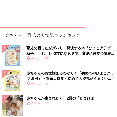
赤ちゃん・育児の人気記事ランキング
育児の困ったがズバリ！解決する本『ひよこクラブ
秋号』 4カ月～2才になるまで、育児に役立つ情報が
いっぱい！
赤ちゃん・育児
赤ちゃんのお世話まるわかり！『初めてのひよこクラ
ブ 夏号』〈巻頭大特集〉初めての授乳がうまくい
く！ おっぱい・ミルクの基本と夏のトラブル 解決テ
赤ちゃん・育児
ク
赤ちゃんが生まれたら！2冊の「たまひよ」
赤ちゃん・育児