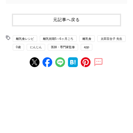
元記事へ戻る
離乳食レシピ
離乳初期5～6ヶ月ごろ
離乳食
太田百合子 先生
0歳
にんじん
医師・専門家監修
app