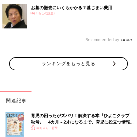
お墓の撤去にいくらかかる？墓じまい費用
PR(くらしの話題)
Recommended by
ランキングをもっと見る
関連記事
育児の困ったがズバリ！解決する本『ひよこクラブ
秋号』 4カ月～2才になるまで、育児に役立つ情報が
いっぱい！
赤ちゃん・育児