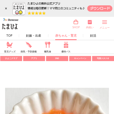
×
内祝い
SHOP
メニュー
TOP
妊娠・出産
赤ちゃん・育児
妊活
育児グッズ
病気・予防接種
離乳食
優待パス
ひよこクラブ
アプリ
SNS
キャンペーン
写真スタジオ