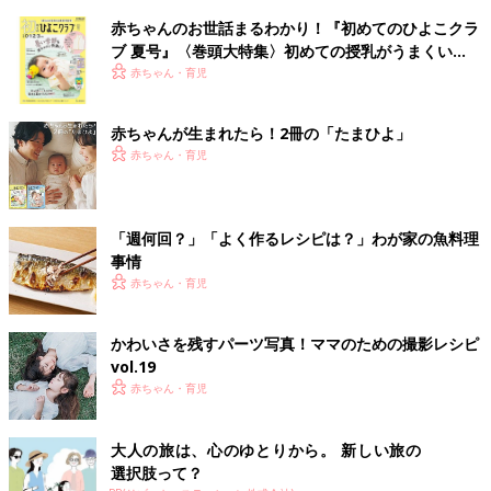
赤ちゃんのお世話まるわかり！『初めてのひよこクラ
ブ 夏号』〈巻頭大特集〉初めての授乳がうまくい
く！ おっぱい・ミルクの基本と夏のトラブル 解決テ
赤ちゃん・育児
ク
赤ちゃんが生まれたら！2冊の「たまひよ」
赤ちゃん・育児
「週何回？」「よく作るレシピは？」わが家の魚料理
事情
赤ちゃん・育児
かわいさを残すパーツ写真！ママのための撮影レシピ
vol.19
赤ちゃん・育児
大人の旅は、心のゆとりから。 新しい旅の
選択肢って？