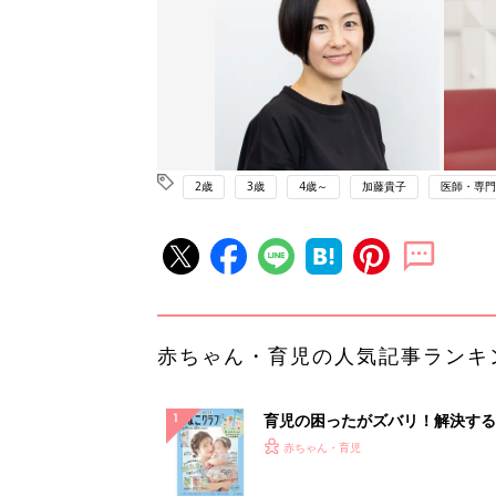
2歳
3歳
4歳～
加藤貴子
医師・専門
赤ちゃん・育児の人気記事ランキ
育児の困ったがズバリ！解決する
『ひよこクラブ 夏号』 4カ月～
赤ちゃん・育児
になるまで、育児に役立つ情報が
ぱい！