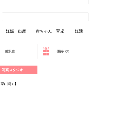
妊娠・出産
赤ちゃん・育児
妊活
離乳食
優待パス
写真スタジオ
門家に聞く】