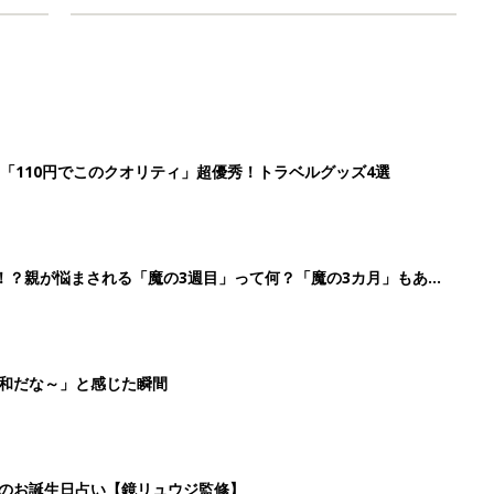
「110円でこのクオリティ」超優秀！トラベルグッズ4選
！？親が悩まされる「魔の3週目」って何？「魔の3カ月」もある
平和だな～」と感じた瞬間
日のお誕生日占い【鏡リュウジ監修】