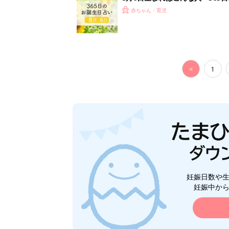
赤ちゃん・育児
<
1
妊娠日数や
妊娠中か