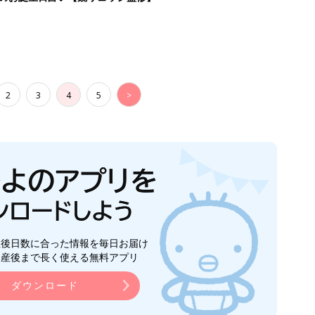
2
3
4
5
>
生後日数に合った情報を毎日お届け
ら産後まで長く使える無料アプリ
ダウンロード