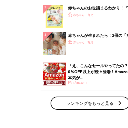
赤ちゃんのお世話まるわかり！『
てのひよこクラブ 夏号』〈巻頭
赤ちゃん・育児
集〉初めての授乳がうまくいく！
っぱい・ミルクの基本と夏のトラ
解決テク
赤ちゃんが生まれたら！2冊の「
ひよ」
赤ちゃん・育児
「え、こんなセールやってたの？
0％OFF以上が続々登場！Amazo
本気が...
PR（Amazon）
ランキングをもっと見る