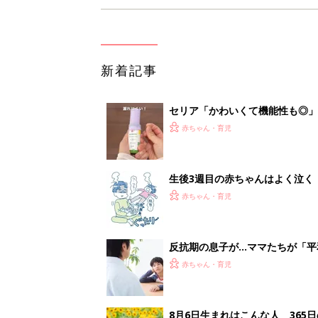
新着記事
セリア「かわいくて機能性も◎」
赤ちゃん・育児
生後3週目の赤ちゃんはよく泣く
って本当？【専門家】
赤ちゃん・育児
反抗期の息子が...ママたちが「
赤ちゃん・育児
8月6日生まれはこんな人 365