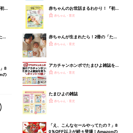
初め
赤ちゃんのお世話まるわかり！『初め
大特
てのひよこクラブ 夏号』〈巻頭大特
赤ちゃん・育児
 お
集〉初めての授乳がうまくいく！ お
ブル
っぱい・ミルクの基本と夏のトラブル
解決テク
たま
赤ちゃんが生まれたら！2冊の「たま
ひよ」
赤ちゃん・育児
アカチャンホンポでたまひよ雑誌を買
」8
うとポイント10倍【期間限定】
赤ちゃん・育児
nの
たまひよの雑誌
赤ちゃん・育児
「え、こんなセールやってたの？」8
0％OFF以上が続々登場！Amazonの