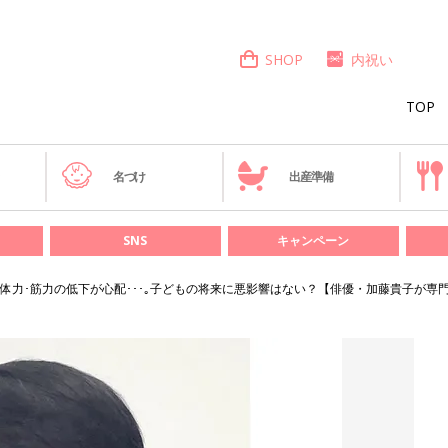
SHOP
内祝い
TOP
き
名づけ
出産準備
SNS
キャンペーン
体力･筋力の低下が心配･･･｡子どもの将来に悪影響はない？【俳優・加藤貴子が専