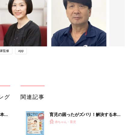
家監修
app
ング
関連記事
本
育児の困ったがズバリ！解決する本
2才
『ひよこクラブ 秋号』 4カ月～2才
赤ちゃん・育児
いっ
になるまで、育児に役立つ情報がいっ
ぱい！