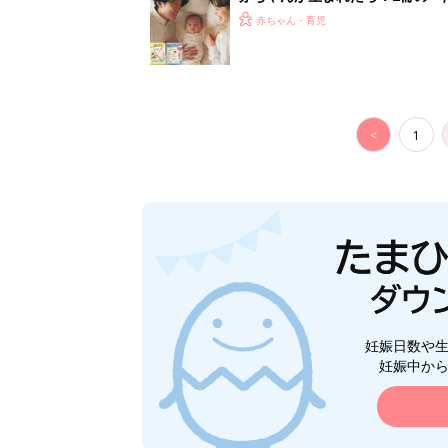
赤ちゃん・育児
<
1
妊娠日数や
妊娠中か