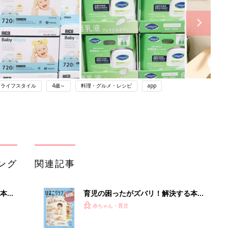
ライフスタイル
4歳～
料理・グルメ・レシピ
app
ング
関連記事
本
育児の困ったがズバリ！解決する本
2才
『ひよこクラブ 秋号』 4カ月～2才
赤ちゃん・育児
いっ
になるまで、育児に役立つ情報がいっ
ぱい！