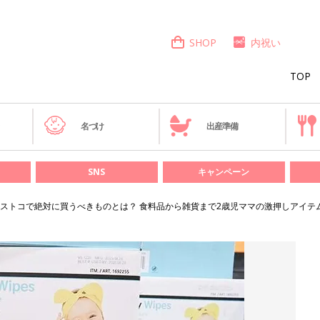
SHOP
内祝い
TOP
き
名づけ
出産準備
SNS
キャンペーン
ストコで絶対に買うべきものとは？ 食料品から雑貨まで2歳児ママの激押しアイテ