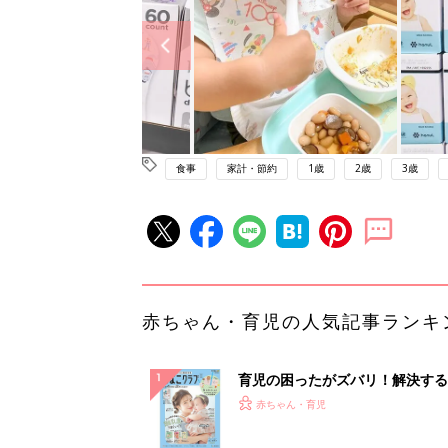
食事
家計・節約
1歳
2歳
3歳
赤ちゃん・育児の人気記事ランキ
育児の困ったがズバリ！解決する
『ひよこクラブ 夏号』 4カ月～
赤ちゃん・育児
になるまで、育児に役立つ情報が
ぱい！