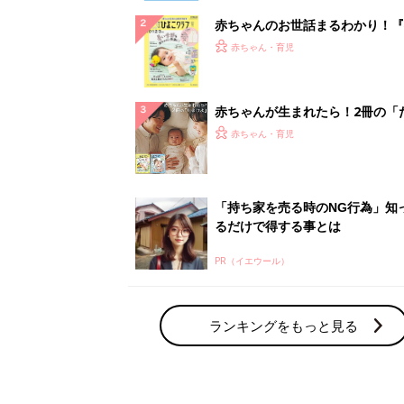
赤ちゃんのお世話まるわかり！『
てのひよこクラブ 夏号』〈巻頭
赤ちゃん・育児
集〉初めての授乳がうまくいく！
っぱい・ミルクの基本と夏のトラ
解決テク
赤ちゃんが生まれたら！2冊の「
ひよ」
赤ちゃん・育児
「持ち家を売る時のNG行為」知
るだけで得する事とは
PR（イエウール）
ランキングをもっと見る