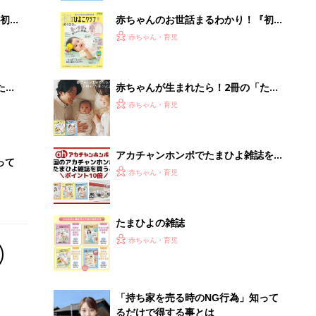
初め
赤ちゃんのお世話まるわかり！『初め
大特
てのひよこクラブ 夏号』〈巻頭大特
赤ちゃん・育児
 お
集〉初めての授乳がうまくいく！ お
ブル
っぱい・ミルクの基本と夏のトラブル
解決テク
たま
赤ちゃんが生まれたら！2冊の「たま
ひよ」
赤ちゃん・育児
アカチャンホンポでたまひよ雑誌を買
って
うとポイント10倍【期間限定】
赤ちゃん・育児
たまひよの雑誌
赤ちゃん・育児
「持ち家を売る時のNG行為」知って
るだけで得する事とは