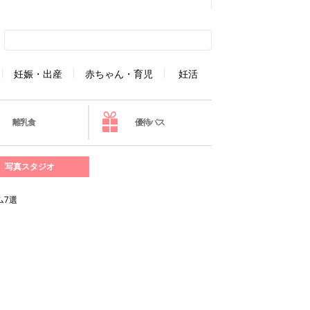
妊娠・出産
赤ちゃん・育児
妊活
離乳食
優待パス
写真スタジオ
ム7選