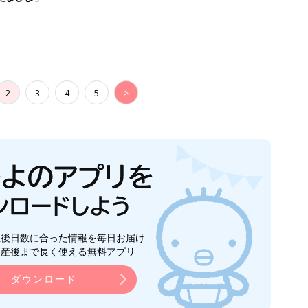
2
3
4
5
>
生後日数に合った情報を毎日お届け
ら産後まで長く使える無料アプリ
ダウンロード