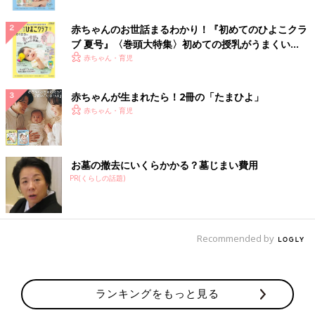
赤ちゃんのお世話まるわかり！『初めてのひよこクラ
ブ 夏号』〈巻頭大特集〉初めての授乳がうまくい
く！ おっぱい・ミルクの基本と夏のトラブル 解決テ
赤ちゃん・育児
ク
赤ちゃんが生まれたら！2冊の「たまひよ」
赤ちゃん・育児
お墓の撤去にいくらかかる？墓じまい費用
PR(くらしの話題)
Recommended by
ランキングをもっと見る