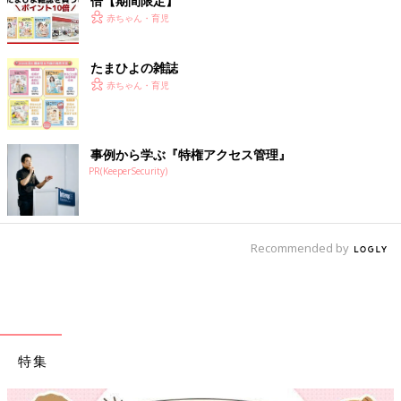
倍【期間限定】
赤ちゃん・育児
たまひよの雑誌
赤ちゃん・育児
事例から学ぶ『特権アクセス管理』
PR(KeeperSecurity)
Recommended by
特集