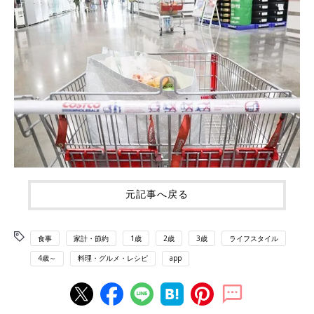
元記事へ戻る
食事
家計・節約
1歳
2歳
3歳
ライフスタイル
4歳～
料理・グルメ・レシピ
app