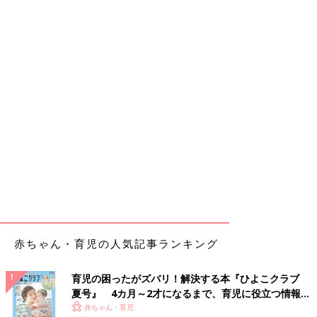
赤ちゃん・育児の人気記事ランキング
育児の困ったがズバリ！解決する本『ひよこクラブ
夏号』 4カ月～2才になるまで、育児に役立つ情報が
いっぱい！
赤ちゃん・育児