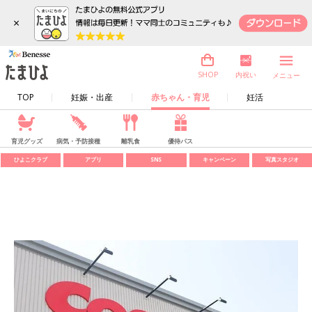
×
内祝い
SHOP
メニュー
TOP
妊娠・出産
赤ちゃん・育児
妊活
育児グッズ
病気・予防接種
離乳食
優待パス
ひよこクラブ
アプリ
SNS
キャンペーン
写真スタジオ