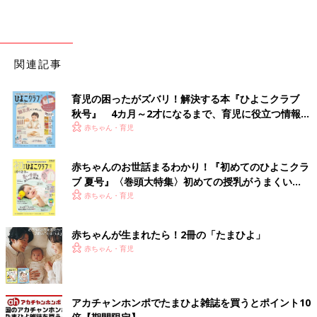
関連記事
育児の困ったがズバリ！解決する本『ひよこクラブ
秋号』 4カ月～2才になるまで、育児に役立つ情報が
いっぱい！
赤ちゃん・育児
赤ちゃんのお世話まるわかり！『初めてのひよこクラ
ブ 夏号』〈巻頭大特集〉初めての授乳がうまくい
く！ おっぱい・ミルクの基本と夏のトラブル 解決テ
赤ちゃん・育児
ク
赤ちゃんが生まれたら！2冊の「たまひよ」
赤ちゃん・育児
アカチャンホンポでたまひよ雑誌を買うとポイント10