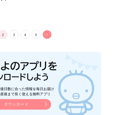
2
3
4
5
>
生後日数に合った情報を毎日お届け
ら産後まで長く使える無料アプリ
ダウンロード