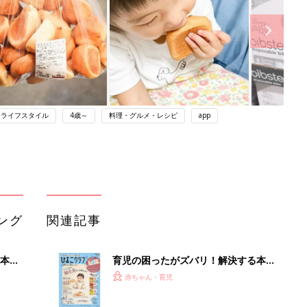
ライフスタイル
4歳～
料理・グルメ・レシピ
app
ング
関連記事
本
育児の困ったがズバリ！解決する本
2才
『ひよこクラブ 秋号』 4カ月～2才
赤ちゃん・育児
いっ
になるまで、育児に役立つ情報がいっ
ぱい！