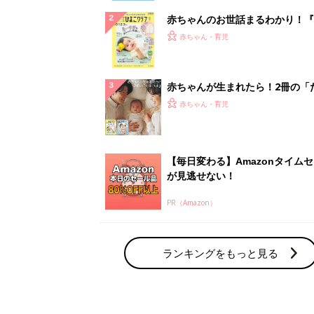
赤ちゃんのお世話まるわかり！『
てのひよこクラブ 夏号』〈巻頭
赤ちゃん・育児
集〉初めての授乳がうまくいく！
っぱい・ミルクの基本と夏のトラ
解決テク
赤ちゃんが生まれたら！2冊の「
ひよ」
赤ちゃん・育児
【毎日変わる】Amazonタイム
が見逃せない！
PR（Amazon）
ランキングをもっと見る