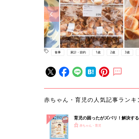
食事
家計・節約
1歳
2歳
3歳
赤ちゃん・育児の人気記事ランキ
育児の困ったがズバリ！解決する
『ひよこクラブ 秋号』 4カ月～
赤ちゃん・育児
になるまで、育児に役立つ情報が
ぱい！