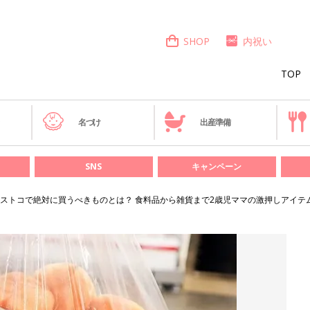
SHOP
内祝い
TOP
き
名づけ
出産準備
SNS
キャンペーン
ストコで絶対に買うべきものとは？ 食料品から雑貨まで2歳児ママの激押しアイテ