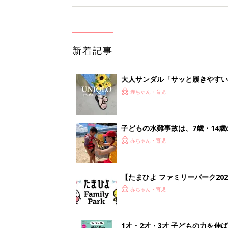
新着記事
大人サンダル「サッと履きやすい
赤ちゃん・育児
子どもの水難事故は、7歳・14
まねく【専門家】
赤ちゃん・育児
【たまひよ ファミリーパーク20
赤ちゃん・育児
1才・2才・3才 子どもの力を伸