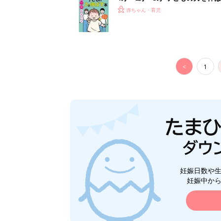
赤ちゃん・育児
<
1
妊娠日数や
妊娠中か