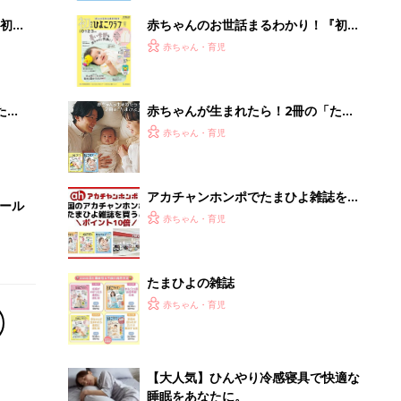
初め
赤ちゃんのお世話まるわかり！『初め
大特
てのひよこクラブ 夏号』〈巻頭大特
赤ちゃん・育児
 お
集〉初めての授乳がうまくいく！ お
ブル
っぱい・ミルクの基本と夏のトラブル
解決テク
たま
赤ちゃんが生まれたら！2冊の「たま
ひよ」
赤ちゃん・育児
アカチャンホンポでたまひよ雑誌を買
セール
うとポイント10倍【期間限定】
赤ちゃん・育児
たまひよの雑誌
赤ちゃん・育児
【大人気】ひんやり冷感寝具で快適な
睡眠をあなたに。