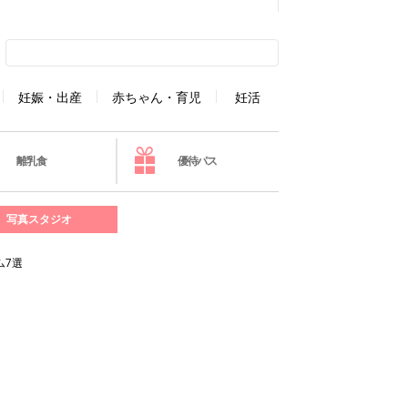
妊娠・出産
赤ちゃん・育児
妊活
離乳食
優待パス
写真スタジオ
ム7選