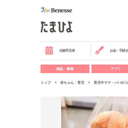
妊娠早見表
お金・手続
雑誌・書籍
アプリ
トップ
赤ちゃん・育児
育児中ママ・パパがコ