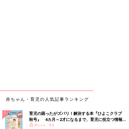
赤ちゃん・育児の人気記事ランキング
育児の困ったがズバリ！解決する本『ひよこクラブ
秋号』 4カ月～2才になるまで、育児に役立つ情報が
いっぱい！
赤ちゃん・育児