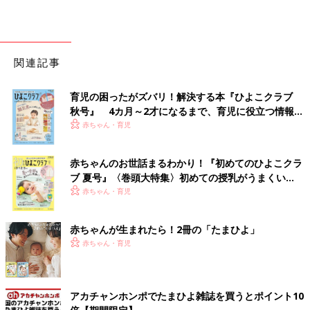
関連記事
育児の困ったがズバリ！解決する本『ひよこクラブ
秋号』 4カ月～2才になるまで、育児に役立つ情報が
いっぱい！
赤ちゃん・育児
赤ちゃんのお世話まるわかり！『初めてのひよこクラ
ブ 夏号』〈巻頭大特集〉初めての授乳がうまくい
く！ おっぱい・ミルクの基本と夏のトラブル 解決テ
赤ちゃん・育児
ク
赤ちゃんが生まれたら！2冊の「たまひよ」
赤ちゃん・育児
アカチャンホンポでたまひよ雑誌を買うとポイント10