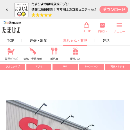
×
内祝い
SHOP
メニュー
TOP
妊娠・出産
赤ちゃん・育児
妊活
育児グッズ
病気・予防接種
離乳食
優待パス
ひよこクラブ
アプリ
SNS
キャンペーン
写真スタジオ