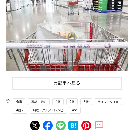
元記事へ戻る
食事
家計・節約
1歳
2歳
3歳
ライフスタイル
4歳～
料理・グルメ・レシピ
app