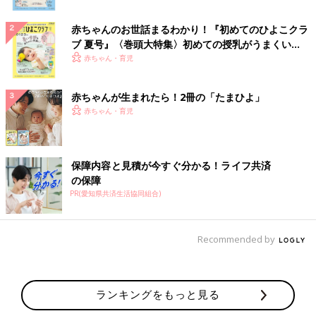
赤ちゃんのお世話まるわかり！『初めてのひよこクラ
ブ 夏号』〈巻頭大特集〉初めての授乳がうまくい
く！ おっぱい・ミルクの基本と夏のトラブル 解決テ
赤ちゃん・育児
ク
赤ちゃんが生まれたら！2冊の「たまひよ」
赤ちゃん・育児
保障内容と見積が今すぐ分かる！ライフ共済
の保障
PR(愛知県共済生活協同組合)
Recommended by
ランキングをもっと見る