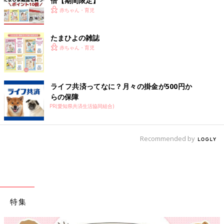
倍【期間限定】
赤ちゃん・育児
たまひよの雑誌
赤ちゃん・育児
ライフ共済ってなに？月々の掛金が500円か
らの保障
PR(愛知県共済生活協同組合)
Recommended by
特集