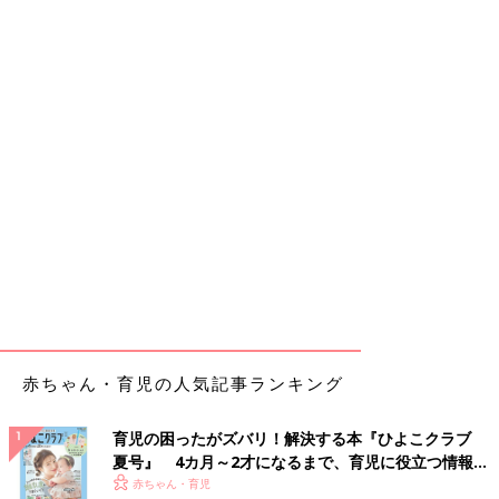
赤ちゃん・育児の人気記事ランキング
育児の困ったがズバリ！解決する本『ひよこクラブ
夏号』 4カ月～2才になるまで、育児に役立つ情報が
いっぱい！
赤ちゃん・育児