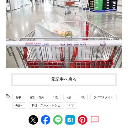
元記事へ戻る
食事
家計・節約
1歳
2歳
3歳
ライフスタイル
4歳～
料理・グルメ・レシピ
app