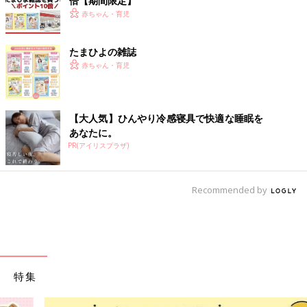
倍【期間限定】
赤ちゃん・育児
たまひよの雑誌
赤ちゃん・育児
【大人気】ひんやり冷感寝具で快適な睡眠を
あなたに。
PR(アイリスプラザ)
Recommended by
特集