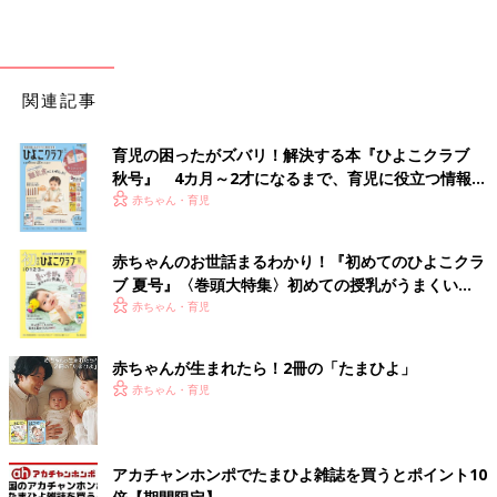
関連記事
育児の困ったがズバリ！解決する本『ひよこクラブ
秋号』 4カ月～2才になるまで、育児に役立つ情報が
いっぱい！
赤ちゃん・育児
赤ちゃんのお世話まるわかり！『初めてのひよこクラ
ブ 夏号』〈巻頭大特集〉初めての授乳がうまくい
く！ おっぱい・ミルクの基本と夏のトラブル 解決テ
赤ちゃん・育児
ク
赤ちゃんが生まれたら！2冊の「たまひよ」
赤ちゃん・育児
アカチャンホンポでたまひよ雑誌を買うとポイント10