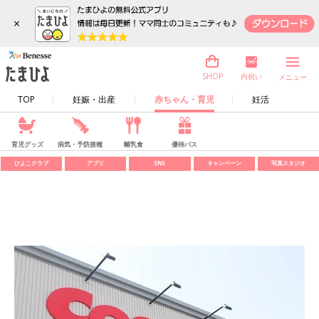
×
内祝い
SHOP
メニュー
TOP
妊娠・出産
赤ちゃん・育児
妊活
育児グッズ
病気・予防接種
離乳食
優待パス
ひよこクラブ
アプリ
SNS
キャンペーン
写真スタジオ