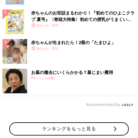
赤ちゃんのお世話まるわかり！『初めてのひよこクラ
ブ 夏号』〈巻頭大特集〉初めての授乳がうまくい
く！ おっぱい・ミルクの基本と夏のトラブル 解決テ
赤ちゃん・育児
ク
赤ちゃんが生まれたら！2冊の「たまひよ」
赤ちゃん・育児
お墓の撤去にいくらかかる？墓じまい費用
PR(くらしの話題)
Recommended by
ランキングをもっと見る