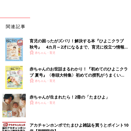
関連記事
育児の困ったがズバリ！解決する本『ひよこクラブ
秋号』 4カ月～2才になるまで、育児に役立つ情報が
いっぱい！
赤ちゃん・育児
赤ちゃんのお世話まるわかり！『初めてのひよこクラ
ブ 夏号』〈巻頭大特集〉初めての授乳がうまくい
く！ おっぱい・ミルクの基本と夏のトラブル 解決テ
赤ちゃん・育児
ク
赤ちゃんが生まれたら！2冊の「たまひよ」
赤ちゃん・育児
アカチャンホンポでたまひよ雑誌を買うとポイント10