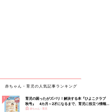
赤ちゃん・育児の人気記事ランキング
育児の困ったがズバリ！解決する本『ひよこクラブ
秋号』 4カ月～2才になるまで、育児に役立つ情報が
いっぱい！
赤ちゃん・育児