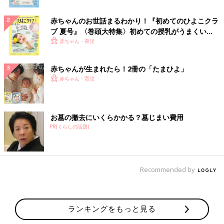
赤ちゃんのお世話まるわかり！『初めてのひよこクラ
ブ 夏号』〈巻頭大特集〉初めての授乳がうまくい
く！ おっぱい・ミルクの基本と夏のトラブル 解決テ
赤ちゃん・育児
ク
赤ちゃんが生まれたら！2冊の「たまひよ」
赤ちゃん・育児
お墓の撤去にいくらかかる？墓じまい費用
PR(くらしの話題)
Recommended by
ランキングをもっと見る