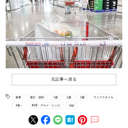
元記事へ戻る
食事
家計・節約
1歳
2歳
3歳
ライフスタイル
4歳～
料理・グルメ・レシピ
app