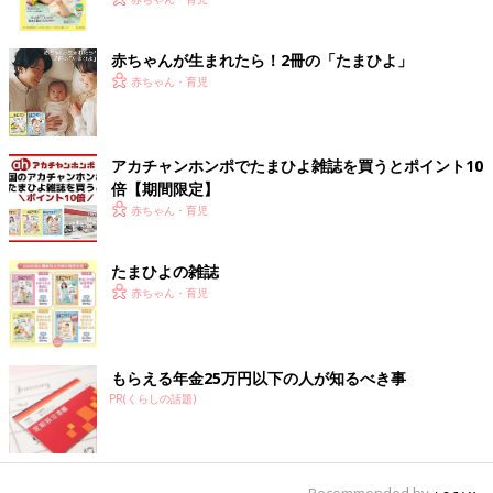
く！ おっぱい・ミルクの基本と夏のトラブル 解決テ
ク
赤ちゃんが生まれたら！2冊の「たまひよ」
赤ちゃん・育児
アカチャンホンポでたまひよ雑誌を買うとポイント10
倍【期間限定】
赤ちゃん・育児
たまひよの雑誌
赤ちゃん・育児
もらえる年金25万円以下の人が知るべき事
PR(くらしの話題)
Recommended by