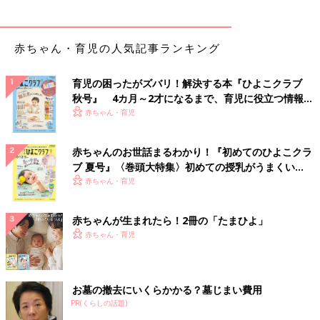
赤ちゃん・育児の人気記事ランキング
育児の困ったがズバリ！解決する本『ひよこクラブ
秋号』 4カ月～2才になるまで、育児に役立つ情報が
いっぱい！
赤ちゃん・育児
赤ちゃんのお世話まるわかり！『初めてのひよこクラ
ブ 夏号』〈巻頭大特集〉初めての授乳がうまくい
く！ おっぱい・ミルクの基本と夏のトラブル 解決テ
赤ちゃん・育児
ク
赤ちゃんが生まれたら！2冊の「たまひよ」
赤ちゃん・育児
お墓の撤去にいくらかかる？墓じまい費用
PR(くらしの話題)