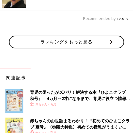
Recommended by
ランキングをもっと見る
関連記事
育児の困ったがズバリ！解決する本『ひよこクラブ
秋号』 4カ月～2才になるまで、育児に役立つ情報が
いっぱい！
赤ちゃん・育児
赤ちゃんのお世話まるわかり！『初めてのひよこクラ
ブ 夏号』〈巻頭大特集〉初めての授乳がうまくい
赤ちゃん・育児