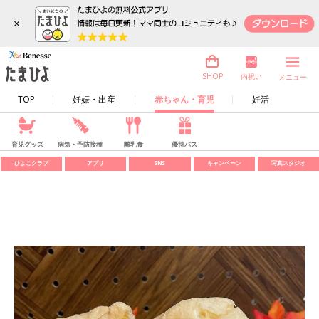
×
内祝い
SHOP
メニュー
TOP
妊娠・出産
赤ちゃん・育児
妊活
育児グッズ
病気・予防接種
離乳食
優待パス
ひよこクラブ
アプリ
SNS
キャンペーン
写真スタジオ