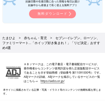
妊娠日数や生後日数に合った情報を毎日お届け
妊娠中から産後まで長く使える無料アプリ
無料ダウンロード
たまひよ
赤ちゃん・育児
セブン−イレブン、ローソン、
ファミリーマート…「ホイップ好き集まれ！」「リピ決定」おすす
め4選
ＡＢＪマークは、この電子書店・電子書籍配信サービスが、
著作権者からコンテンツ使用許諾を得た正規版配信サービス
であることを示す登録商標（登録番号 第11091000号）です。
ABJマークの詳細、ABJマークを掲示しているサービスの一覧
はこちら→
https://aebs.or.jp/
本サイトに掲載されている記事・写真・イラスト等のコンテンツの無断転載を禁じま
す。