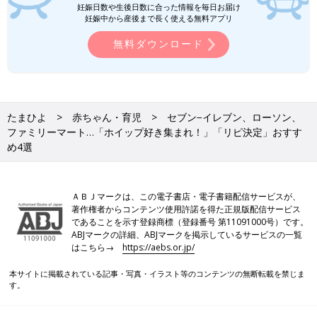
妊娠日数や生後日数に合った情報を毎日お届け
妊娠中から産後まで長く使える無料アプリ
無料ダウンロード
たまひよ
赤ちゃん・育児
セブン−イレブン、ローソン、
ファミリーマート…「ホイップ好き集まれ！」「リピ決定」おすす
め4選
ＡＢＪマークは、この電子書店・電子書籍配信サービスが、
著作権者からコンテンツ使用許諾を得た正規版配信サービス
であることを示す登録商標（登録番号 第11091000号）です。
ABJマークの詳細、ABJマークを掲示しているサービスの一覧
はこちら→
https://aebs.or.jp/
本サイトに掲載されている記事・写真・イラスト等のコンテンツの無断転載を禁じま
す。