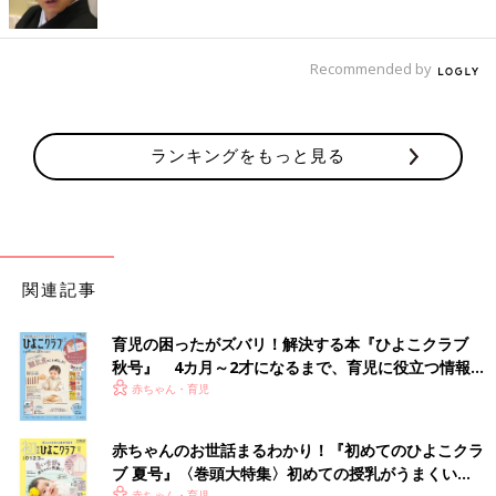
Recommended by
ランキングをもっと見る
関連記事
育児の困ったがズバリ！解決する本『ひよこクラブ
秋号』 4カ月～2才になるまで、育児に役立つ情報が
いっぱい！
赤ちゃん・育児
赤ちゃんのお世話まるわかり！『初めてのひよこクラ
ブ 夏号』〈巻頭大特集〉初めての授乳がうまくい
赤ちゃん・育児