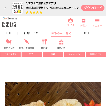
×
内祝い
SHOP
メニュー
TOP
妊娠・出産
赤ちゃん・育児
妊活
育児グッズ
病気・予防接種
離乳食
優待パス
ひよこクラブ
アプリ
SNS
キャンペーン
写真スタジオ