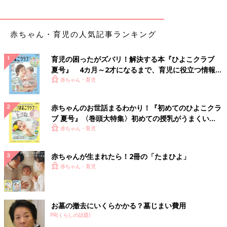
赤ちゃん・育児の人気記事ランキング
育児の困ったがズバリ！解決する本『ひよこクラブ
夏号』 4カ月～2才になるまで、育児に役立つ情報が
いっぱい！
赤ちゃん・育児
赤ちゃんのお世話まるわかり！『初めてのひよこクラ
ブ 夏号』〈巻頭大特集〉初めての授乳がうまくい
く！ おっぱい・ミルクの基本と夏のトラブル 解決テ
赤ちゃん・育児
ク
赤ちゃんが生まれたら！2冊の「たまひよ」
赤ちゃん・育児
お墓の撤去にいくらかかる？墓じまい費用
PR(くらしの話題)