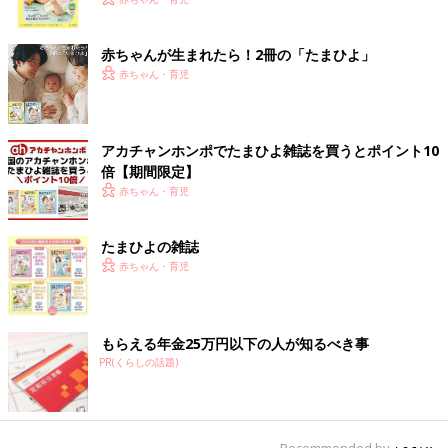
く！ おっぱい・ミルクの基本と夏のトラブル 解決テ
ク
赤ちゃんが生まれたら！2冊の「たまひよ」
赤ちゃん・育児
アカチャンホンポでたまひよ雑誌を買うとポイント10
倍【期間限定】
赤ちゃん・育児
たまひよの雑誌
赤ちゃん・育児
もらえる年金25万円以下の人が知るべき事
PR(くらしの話題)
Recommended by