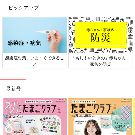
ピックアップ
ゃん・
日本外来小児科学会リーフレッ
六星占術 細木かおりさんの
ト検討会
相談
最新号