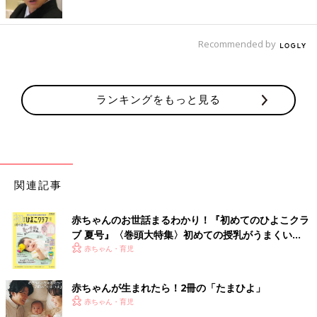
Recommended by
ランキングをもっと見る
関連記事
赤ちゃんのお世話まるわかり！『初めてのひよこクラ
ブ 夏号』〈巻頭大特集〉初めての授乳がうまくい
く！ おっぱい・ミルクの基本と夏のトラブル 解決テ
赤ちゃん・育児
ク
赤ちゃんが生まれたら！2冊の「たまひよ」
赤ちゃん・育児