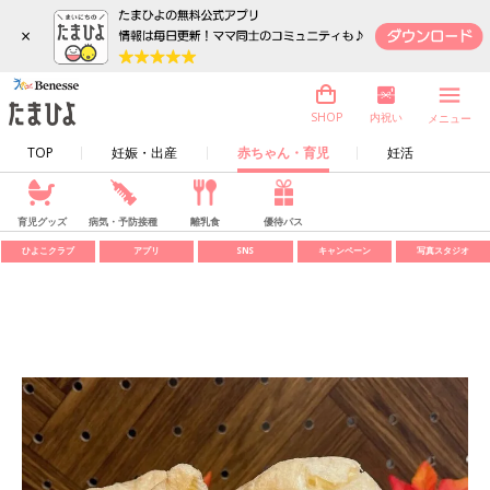
×
内祝い
SHOP
メニュー
TOP
妊娠・出産
赤ちゃん・育児
妊活
育児グッズ
病気・予防接種
離乳食
優待パス
ひよこクラブ
アプリ
SNS
キャンペーン
写真スタジオ