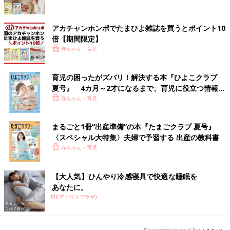
アカチャンホンポでたまひよ雑誌を買うとポイント10
倍【期間限定】
赤ちゃん・育児
育児の困ったがズバリ！解決する本『ひよこクラブ
夏号』 4カ月～2才になるまで、育児に役立つ情報が
いっぱい！
赤ちゃん・育児
まるごと1冊“出産準備”の本『たまごクラブ 夏号』
〈スペシャル大特集〉夫婦で予習する 出産の教科書
赤ちゃん・育児
【大人気】ひんやり冷感寝具で快適な睡眠を
あなたに。
PR(アイリスプラザ)
Recommended by