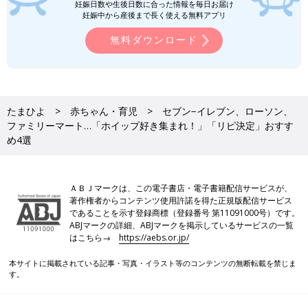
妊娠日数や生後日数に合った情報を毎日お届け
妊娠中から産後まで長く使える無料アプリ
無料ダウンロード
たまひよ
赤ちゃん・育児
セブン−イレブン、ローソン、
ファミリーマート…「ホイップ好き集まれ！」「リピ決定」おすす
め4選
ＡＢＪマークは、この電子書店・電子書籍配信サービスが、
著作権者からコンテンツ使用許諾を得た正規版配信サービス
であることを示す登録商標（登録番号 第11091000号）です。
ABJマークの詳細、ABJマークを掲示しているサービスの一覧
はこちら→
https://aebs.or.jp/
本サイトに掲載されている記事・写真・イラスト等のコンテンツの無断転載を禁じま
す。