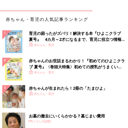
赤ちゃん・育児の人気記事ランキング
育児の困ったがズバリ！解決する本『ひよこクラブ
夏号』 4カ月～2才になるまで、育児に役立つ情報が
いっぱい！
赤ちゃん・育児
赤ちゃんのお世話まるわかり！『初めてのひよこクラ
ブ 夏号』〈巻頭大特集〉初めての授乳がうまくい
く！ おっぱい・ミルクの基本と夏のトラブル 解決テ
赤ちゃん・育児
ク
赤ちゃんが生まれたら！2冊の「たまひよ」
赤ちゃん・育児
お墓の撤去にいくらかかる？墓じまい費用
PR(くらしの話題)