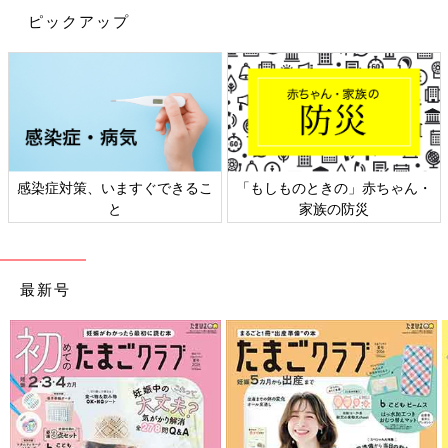
ピックアップ
ちゃん・
日本外来小児科学会リーフレッ
六星占術 細木かおりさ
ト検討会
相談
最新号