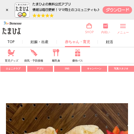
×
内祝い
SHOP
メニュー
TOP
妊娠・出産
赤ちゃん・育児
妊活
育児グッズ
病気・予防接種
離乳食
優待パス
ひよこクラブ
アプリ
SNS
キャンペーン
写真スタジオ