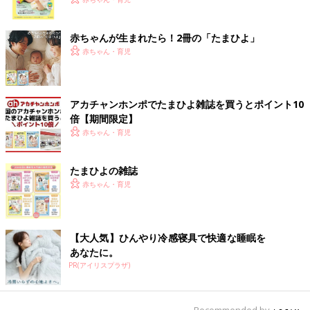
く！ おっぱい・ミルクの基本と夏のトラブル 解決テ
ク
赤ちゃんが生まれたら！2冊の「たまひよ」
赤ちゃん・育児
アカチャンホンポでたまひよ雑誌を買うとポイント10
倍【期間限定】
赤ちゃん・育児
たまひよの雑誌
赤ちゃん・育児
【大人気】ひんやり冷感寝具で快適な睡眠を
あなたに。
PR(アイリスプラザ)
Recommended by