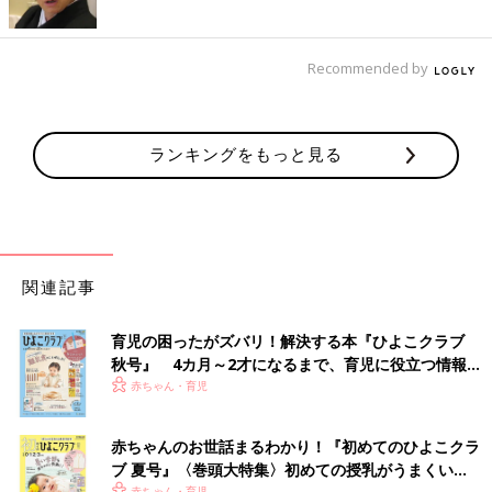
Recommended by
ランキングをもっと見る
関連記事
育児の困ったがズバリ！解決する本『ひよこクラブ
秋号』 4カ月～2才になるまで、育児に役立つ情報が
いっぱい！
赤ちゃん・育児
赤ちゃんのお世話まるわかり！『初めてのひよこクラ
ブ 夏号』〈巻頭大特集〉初めての授乳がうまくい
赤ちゃん・育児