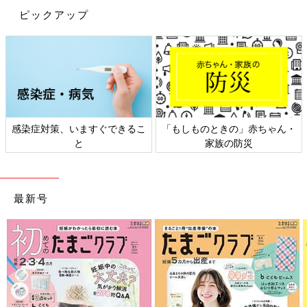
ピックアップ
染症対策、いますぐできるこ
「もしものときの」赤ちゃん・
日本
と
家族の防災
最新号