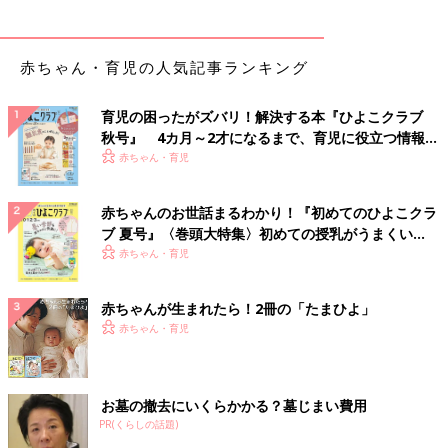
赤ちゃん・育児の人気記事ランキング
育児の困ったがズバリ！解決する本『ひよこクラブ
秋号』 4カ月～2才になるまで、育児に役立つ情報が
いっぱい！
赤ちゃん・育児
赤ちゃんのお世話まるわかり！『初めてのひよこクラ
ブ 夏号』〈巻頭大特集〉初めての授乳がうまくい
く！ おっぱい・ミルクの基本と夏のトラブル 解決テ
赤ちゃん・育児
ク
赤ちゃんが生まれたら！2冊の「たまひよ」
赤ちゃん・育児
お墓の撤去にいくらかかる？墓じまい費用
PR(くらしの話題)