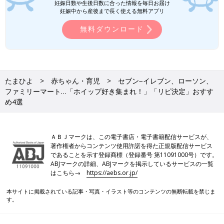
妊娠日数や生後日数に合った情報を毎日お届け
妊娠中から産後まで長く使える無料アプリ
無料ダウンロード
たまひよ
赤ちゃん・育児
セブン−イレブン、ローソン、
ファミリーマート…「ホイップ好き集まれ！」「リピ決定」おすす
め4選
ＡＢＪマークは、この電子書店・電子書籍配信サービスが、
著作権者からコンテンツ使用許諾を得た正規版配信サービス
であることを示す登録商標（登録番号 第11091000号）です。
ABJマークの詳細、ABJマークを掲示しているサービスの一覧
はこちら→
https://aebs.or.jp/
本サイトに掲載されている記事・写真・イラスト等のコンテンツの無断転載を禁じま
す。