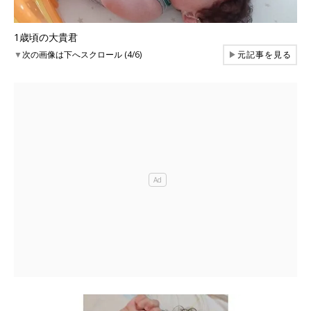
1歳頃の大貴君
▼
次の画像は下へスクロール (4/6)
▶
元記事を見る