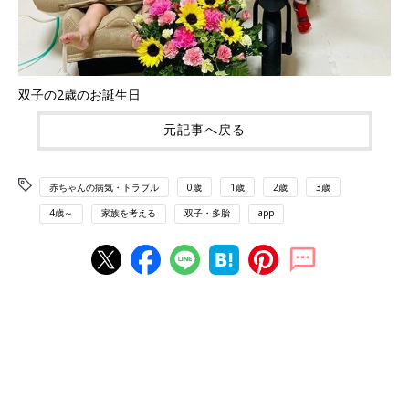
双子の2歳のお誕生日
元記事へ戻る
赤ちゃんの病気・トラブル
0歳
1歳
2歳
3歳
4歳～
家族を考える
双子・多胎
app