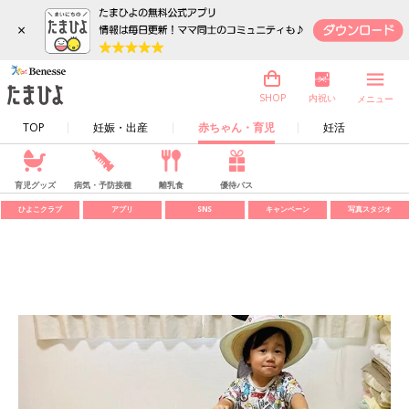
×
内祝い
SHOP
メニュー
TOP
妊娠・出産
赤ちゃん・育児
妊活
育児グッズ
病気・予防接種
離乳食
優待パス
ひよこクラブ
アプリ
SNS
キャンペーン
写真スタジオ