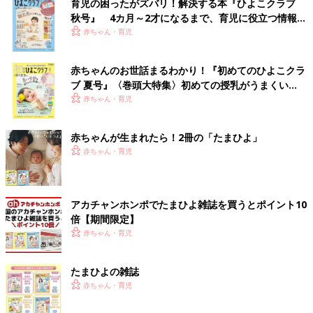
育児の困ったがズバリ！解決する本『ひよこクラブ
秋号』 4カ月～2才になるまで、育児に役立つ情報が
いっぱい！
赤ちゃん・育児
赤ちゃんのお世話まるわかり！『初めてのひよこクラ
ブ 夏号』〈巻頭大特集〉初めての授乳がうまくい
く！ おっぱい・ミルクの基本と夏のトラブル 解決テ
赤ちゃん・育児
ク
赤ちゃんが生まれたら！2冊の「たまひよ」
赤ちゃん・育児
アカチャンホンポでたまひよ雑誌を買うとポイント10
倍【期間限定】
赤ちゃん・育児
たまひよの雑誌
赤ちゃん・育児