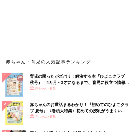
赤ちゃん・育児の人気記事ランキング
育児の困ったがズバリ！解決する本『ひよこクラブ
秋号』 4カ月～2才になるまで、育児に役立つ情報が
いっぱい！
赤ちゃん・育児
赤ちゃんのお世話まるわかり！『初めてのひよこクラ
ブ 夏号』〈巻頭大特集〉初めての授乳がうまくい
く！ おっぱい・ミルクの基本と夏のトラブル 解決テ
赤ちゃん・育児
ク