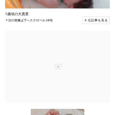
1歳頃の大貴君
▼
次の画像は下へスクロール (4/6)
▶
元記事を見る