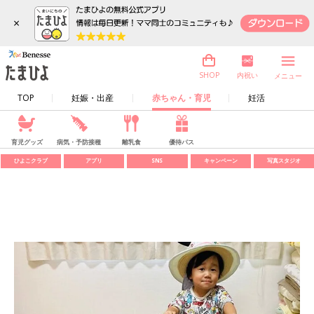
×
内祝い
SHOP
メニュー
TOP
妊娠・出産
赤ちゃん・育児
妊活
育児グッズ
病気・予防接種
離乳食
優待パス
ひよこクラブ
アプリ
SNS
キャンペーン
写真スタジオ