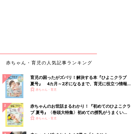
赤ちゃん・育児の人気記事ランキング
育児の困ったがズバリ！解決する本『ひよこクラブ
夏号』 4カ月～2才になるまで、育児に役立つ情報が
いっぱい！
赤ちゃん・育児
赤ちゃんのお世話まるわかり！『初めてのひよこクラ
ブ 夏号』〈巻頭大特集〉初めての授乳がうまくい
く！ おっぱい・ミルクの基本と夏のトラブル 解決テ
赤ちゃん・育児
ク