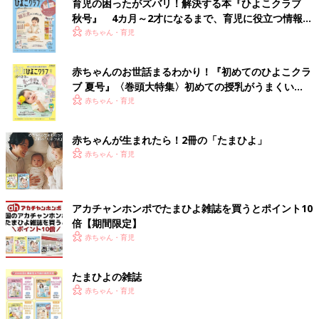
育児の困ったがズバリ！解決する本『ひよこクラブ
秋号』 4カ月～2才になるまで、育児に役立つ情報が
いっぱい！
赤ちゃん・育児
赤ちゃんのお世話まるわかり！『初めてのひよこクラ
ブ 夏号』〈巻頭大特集〉初めての授乳がうまくい
く！ おっぱい・ミルクの基本と夏のトラブル 解決テ
赤ちゃん・育児
ク
赤ちゃんが生まれたら！2冊の「たまひよ」
赤ちゃん・育児
アカチャンホンポでたまひよ雑誌を買うとポイント10
倍【期間限定】
赤ちゃん・育児
たまひよの雑誌
赤ちゃん・育児