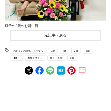
双子の2歳のお誕生日
元記事へ戻る
赤ちゃんの病気・トラブル
0歳
1歳
2歳
3歳
4歳～
家族を考える
双子・多胎
app