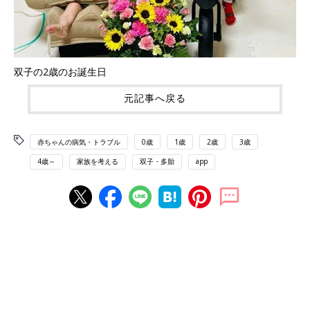
双子の2歳のお誕生日
元記事へ戻る
赤ちゃんの病気・トラブル
0歳
1歳
2歳
3歳
4歳～
家族を考える
双子・多胎
app