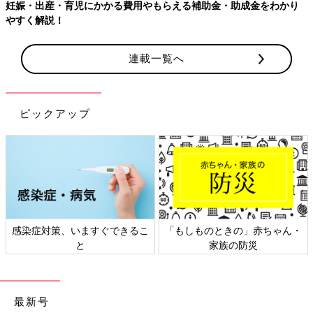
金・助成金をわかり
連載一覧へ
ピックアップ
できるこ
「もしものときの」赤ちゃん・
日本外来小児科学会リ
家族の防災
ト検討会
最新号