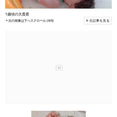
1歳頃の大貴君
▼
次の画像は下へスクロール (4/6)
▶
元記事を見る