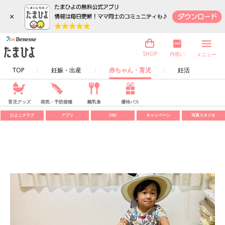
×
内祝い
SHOP
メニュー
TOP
妊娠・出産
赤ちゃん・育児
妊活
育児グッズ
病気・予防接種
離乳食
優待パス
ひよこクラブ
アプリ
SNS
キャンペーン
写真スタジオ