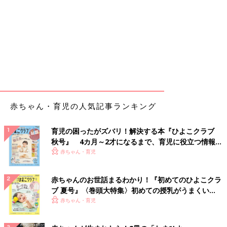
赤ちゃん・育児の人気記事ランキング
育児の困ったがズバリ！解決する本『ひよこクラブ
秋号』 4カ月～2才になるまで、育児に役立つ情報が
いっぱい！
赤ちゃん・育児
赤ちゃんのお世話まるわかり！『初めてのひよこクラ
ブ 夏号』〈巻頭大特集〉初めての授乳がうまくい
く！ おっぱい・ミルクの基本と夏のトラブル 解決テ
赤ちゃん・育児
ク