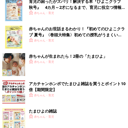
育児の困ったがズバリ！解決する本『ひよこクラブ
秋号』 4カ月～2才になるまで、育児に役立つ情報が
いっぱい！
赤ちゃん・育児
赤ちゃんのお世話まるわかり！『初めてのひよこクラ
ブ 夏号』〈巻頭大特集〉初めての授乳がうまくい
く！ おっぱい・ミルクの基本と夏のトラブル 解決テ
赤ちゃん・育児
ク
赤ちゃんが生まれたら！2冊の「たまひよ」
赤ちゃん・育児
アカチャンホンポでたまひよ雑誌を買うとポイント10
倍【期間限定】
赤ちゃん・育児
たまひよの雑誌
赤ちゃん・育児