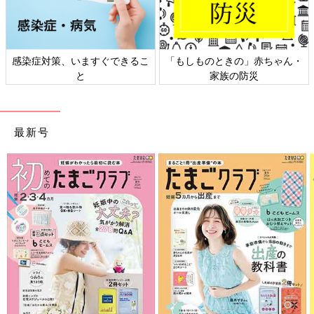
・
日本外来小児科学会リーフレッ
六星占術 細木かおりさんの人
ト検討会
相談
最新号