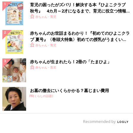
育児の困ったがズバリ！解決する本『ひよこクラブ
秋号』 4カ月～2才になるまで、育児に役立つ情報が
いっぱい！
赤ちゃん・育児
赤ちゃんのお世話まるわかり！『初めてのひよこクラ
ブ 夏号』〈巻頭大特集〉初めての授乳がうまくい
く！ おっぱい・ミルクの基本と夏のトラブル 解決テ
赤ちゃん・育児
ク
赤ちゃんが生まれたら！2冊の「たまひよ」
赤ちゃん・育児
お墓の撤去にいくらかかる？墓じまい費用
PR(くらしの話題)
Recommended by