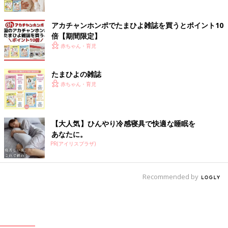
アカチャンホンポでたまひよ雑誌を買うとポイント10
倍【期間限定】
赤ちゃん・育児
たまひよの雑誌
赤ちゃん・育児
【大人気】ひんやり冷感寝具で快適な睡眠を
あなたに。
PR(アイリスプラザ)
Recommended by