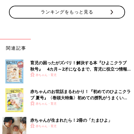
ランキングをもっと見る
関連記事
育児の困ったがズバリ！解決する本『ひよこクラブ
秋号』 4カ月～2才になるまで、育児に役立つ情報が
いっぱい！
赤ちゃん・育児
赤ちゃんのお世話まるわかり！『初めてのひよこクラ
ブ 夏号』〈巻頭大特集〉初めての授乳がうまくい
く！ おっぱい・ミルクの基本と夏のトラブル 解決テ
赤ちゃん・育児
ク
赤ちゃんが生まれたら！2冊の「たまひよ」
赤ちゃん・育児