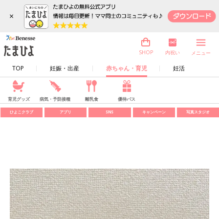
×
内祝い
SHOP
メニュー
TOP
妊娠・出産
赤ちゃん・育児
妊活
育児グッズ
病気・予防接種
離乳食
優待パス
ひよこクラブ
アプリ
SNS
キャンペーン
写真スタジオ