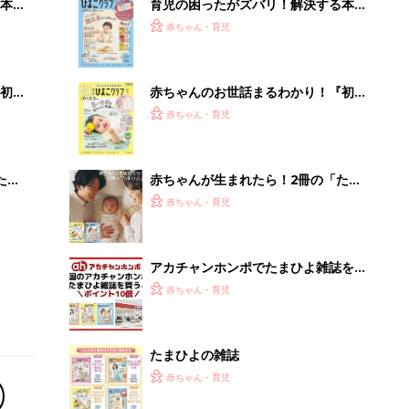
たまひよの雑誌
赤ちゃん・育児
みずほ×官民で進める新産業創出
PR（Blue Lab）
Recommended by
離乳食はいつから？進め方は？「たまひよ きほんの離