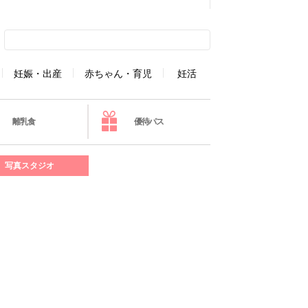
妊娠・出産
赤ちゃん・育児
妊活
離乳食
優待パス
写真スタジオ