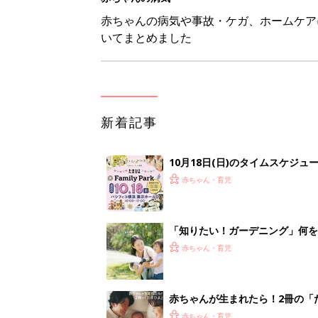
赤ちゃん・育児
赤ちゃんが生まれたら！2冊の「
赤ちゃん・育児
育児の困ったがズバリ！解決する
つ情報がいっぱい！
赤ちゃん・育児
<
1