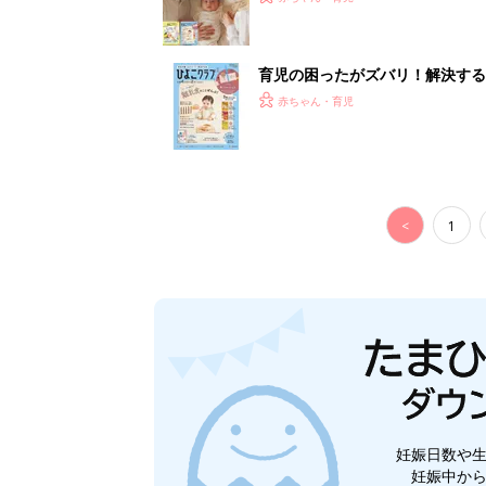
妊娠日数や
妊娠中か