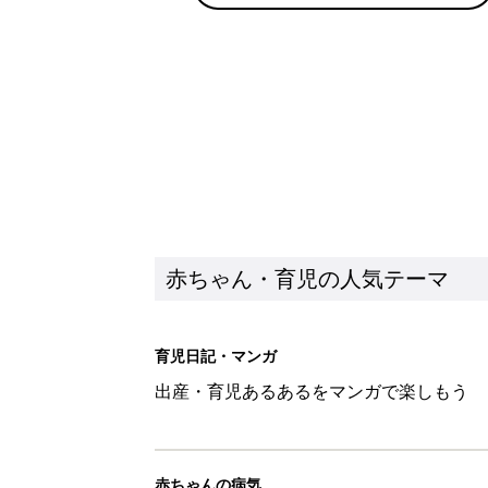
出産・育児あるあるをマンガで楽しもう
赤ちゃんの病気
赤ちゃんの病気や事故・ケガ、ホームケア
いてまとめました
新着記事
10月18日(日)のタイムスケジュ
赤ちゃん・育児
「知りたい！ガーデニング」何