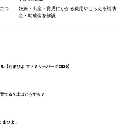
たまひよ」
本『ひよこクラブ 秋号』 4カ月～2才になるまで、育児に役立
2
3
4
5
>