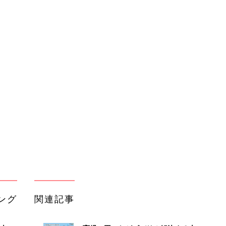
ング
関連記事
本
育児の困ったがズバリ！解決する本
2才
『ひよこクラブ 秋号』 4カ月～2才
赤ちゃん・育児
いっ
になるまで、育児に役立つ情報がいっ
ぱい！
初め
赤ちゃんのお世話まるわかり！『初め
大特
てのひよこクラブ 夏号』〈巻頭大特
赤ちゃん・育児
 お
集〉初めての授乳がうまくいく！ お
ブル
っぱい・ミルクの基本と夏のトラブル
解決テク
たま
赤ちゃんが生まれたら！2冊の「たま
ひよ」
赤ちゃん・育児
アカチャンホンポでたまひよ雑誌を買
うとポイント10倍【期間限定】
赤ちゃん・育児