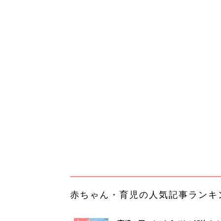
赤ちゃん・育児の人気記事ランキ
育児の困ったがズバリ！解決する
『ひよこクラブ 秋号』 4カ月～
赤ちゃん・育児
になるまで、育児に役立つ情報が
ぱい！
赤ちゃんのお世話まるわかり！『
てのひよこクラブ 夏号』〈巻頭
赤ちゃん・育児
集〉初めての授乳がうまくいく！
っぱい・ミルクの基本と夏のトラ
解決テク
赤ちゃんが生まれたら！2冊の「
ひよ」
赤ちゃん・育児
官民370兆円で動く日本の新産業