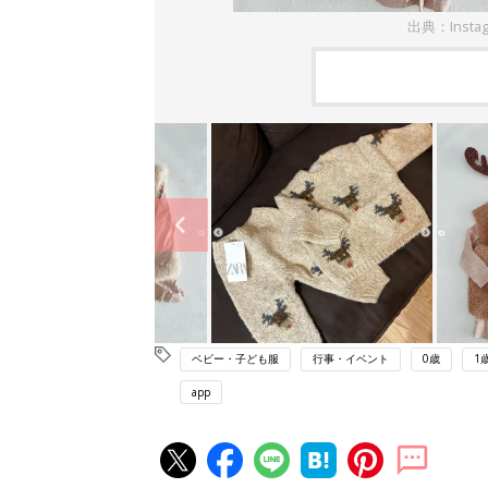
出典：Insta
ベビー・子ども服
行事・イベント
0歳
1
app