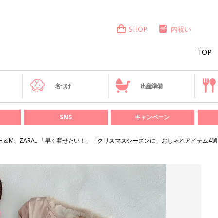
SHOP
内祝い
TOP
き
名づけ
出産準備
SNS
キャンペーン
H＆M、ZARA…「早く着せたい！」「クリスマスシーズンに」おしゃれアイテム4選