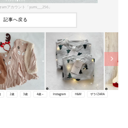
gramアカウント「yumi___256」
記事へ戻る
歳
2歳
3歳
4歳～
Instagram
H&M
ザラ/ZARA